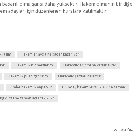
a başarılı olma şansı daha yüksektir. Hakem olmanın bir diğe
m adayları için düzenlenen kurslara katılmaktır.
k lazım
Hakemler ayda ne kadar kazanıyor
ınır
Hakemlik bir meslek mi
Hakemlik eğitimi ne kadar sürer
Hakemlik puan getirir mi
Hakemlik şartları nelerdir
r
Kimler hakemlik yapabilir
TFF aday hakem kursu 2024 ne zaman
iği kursu ne zaman açılacak 2024
Sonraki Yaz