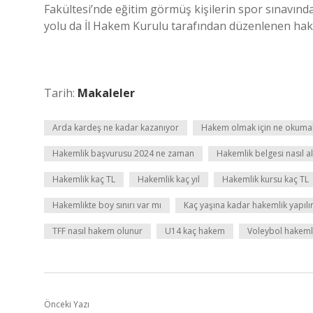
Fakültesi’nde eğitim görmüş kişilerin spor sınavınd
yolu da İl Hakem Kurulu tarafından düzenlenen hake
Tarih:
Makaleler
Arda kardeş ne kadar kazanıyor
Hakem olmak için ne okuma
Hakemlik başvurusu 2024 ne zaman
Hakemlik belgesi nasıl al
Hakemlik kaç TL
Hakemlik kaç yıl
Hakemlik kursu kaç TL
Hakemlikte boy sınırı var mı
Kaç yaşına kadar hakemlik yapılı
TFF nasıl hakem olunur
U14 kaç hakem
Voleybol hakeml
Önceki Yazı