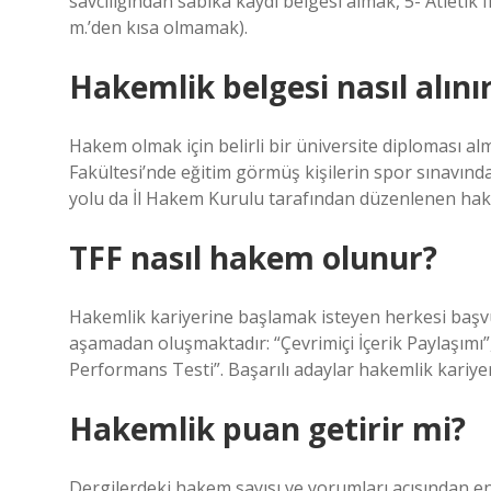
savcılığından sabıka kaydı belgesi almak, 5- Atletik fi
m.’den kısa olmamak).
Hakemlik belgesi nasıl alını
Hakem olmak için belirli bir üniversite diploması al
Fakültesi’nde eğitim görmüş kişilerin spor sınavınd
yolu da İl Hakem Kurulu tarafından düzenlenen hake
TFF nasıl hakem olunur?
Hakemlik kariyerine başlamak isteyen herkesi başv
aşamadan oluşmaktadır: “Çevrimiçi İçerik Paylaşımı”,
Performans Testi”. Başarılı adaylar hakemlik kariye
Hakemlik puan getirir mi?
Dergilerdeki hakem sayısı ve yorumları açısından en