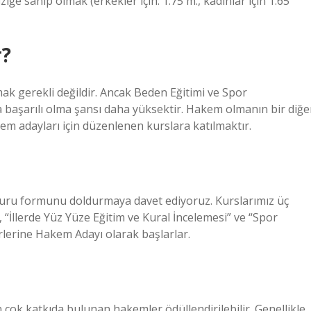
ziğe sahip olmak (erkekler için: 1.75 m., kadınlar için 1.65
r?
mak gerekli değildir. Ancak Beden Eğitimi ve Spor
a başarılı olma şansı daha yüksektir. Hakem olmanın bir diğe
m adayları için düzenlenen kurslara katılmaktır.
uru formunu doldurmaya davet ediyoruz. Kurslarımız üç
 “İllerde Yüz Yüze Eğitim ve Kural İncelemesi” ve “Spor
rlerine Hakem Adayı olarak başlarlar.
 çok katkıda bulunan hakemler ödüllendirilebilir. Genellikle