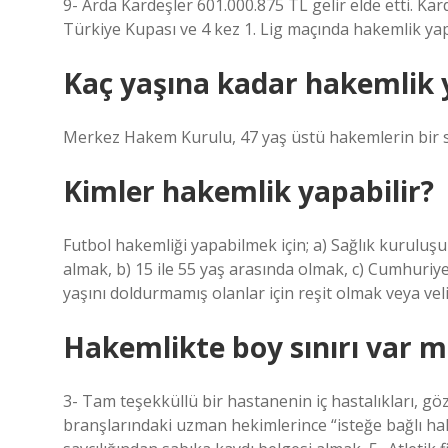
9- Arda Kardeşler 601.000.875 TL gelir elde etti. Ka
Türkiye Kupası ve 4 kez 1. Lig maçında hakemlik yap
Kaç yaşına kadar hakemlik y
Merkez Hakem Kurulu, 47 yaş üstü hakemlerin bir s
Kimler hakemlik yapabilir?
Futbol hakemliği yapabilmek için; a) Sağlık kurulu
almak, b) 15 ile 55 yaş arasında olmak, c) Cumhuriye
yaşını doldurmamış olanlar için reşit olmak veya vel
Hakemlikte boy sınırı var m
3- Tam teşekküllü bir hastanenin iç hastalıkları, göz
branşlarındaki uzman hekimlerince “isteğe bağlı h