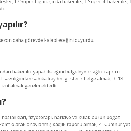
rdeşler; 17 Süper Lig maçında hakemlik, 1 Süper 4. hakemlik, 
tı.
apılır?
ezon daha görevde kalabileceğini duyurdu.
şundan hakemlik yapabileceğini belgeleyen sağlık raporu
t savcılığından sabıka kaydını gösterir belge almak, d) 18
i izni almak gerekmektedir.
ı?
 hastalıkları, fizyoterapi, hariciye ve kulak burun boğaz
akem” olarak onaylanmış sağlık raporu almak, 4- Cumhuriyet