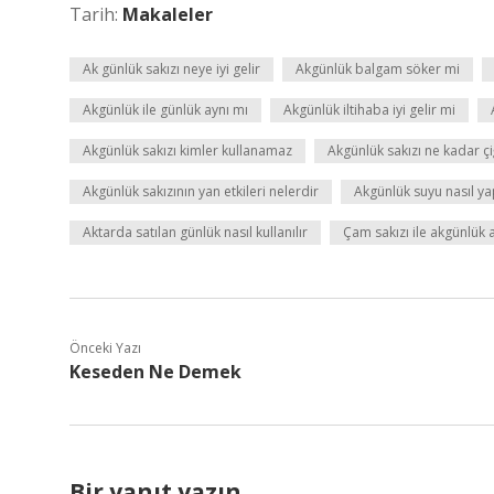
Tarih:
Makaleler
Ak günlük sakızı neye iyi gelir
Akgünlük balgam söker mi
Akgünlük ile günlük aynı mı
Akgünlük iltihaba iyi gelir mi
Akgünlük sakızı kimler kullanamaz
Akgünlük sakızı ne kadar ç
Akgünlük sakızının yan etkileri nelerdir
Akgünlük suyu nasıl yap
Aktarda satılan günlük nasıl kullanılır
Çam sakızı ile akgünlük 
Önceki Yazı
Keseden Ne Demek
Bir yanıt yazın