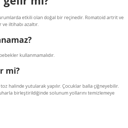
 gelir mi?
urumlarda etkili olan doğal bir reçinedir. Romatoid artrit ve
ve iltihabı azaltır.
lanamaz?
 bebekler kullanmamalıdır.
ir mi?
oz halinde yutularak yapılır. Çocuklar balla çiğneyebilir.
uharla birleştirildiğinde solunum yollarını temizlemeye