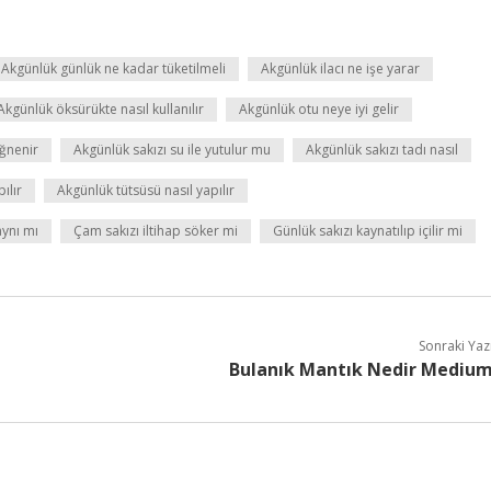
Akgünlük günlük ne kadar tüketilmeli
Akgünlük ilacı ne işe yarar
Akgünlük öksürükte nasıl kullanılır
Akgünlük otu neye iyi gelir
iğnenir
Akgünlük sakızı su ile yutulur mu
Akgünlük sakızı tadı nasıl
ılır
Akgünlük tütsüsü nasıl yapılır
aynı mı
Çam sakızı iltihap söker mi
Günlük sakızı kaynatılıp içilir mi
Sonraki Yaz
Bulanık Mantık Nedir Mediu