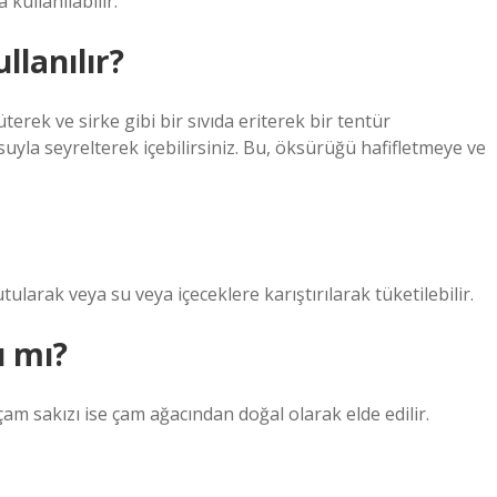
 kullanılabilir.
llanılır?
erek ve sirke gibi bir sıvıda eriterek bir tentür
 suyla seyrelterek içebilirsiniz. Bu, öksürüğü hafifletmeye ve
utularak veya su veya içeceklere karıştırılarak tüketilebilir.
ı mı?
çam sakızı ise çam ağacından doğal olarak elde edilir.