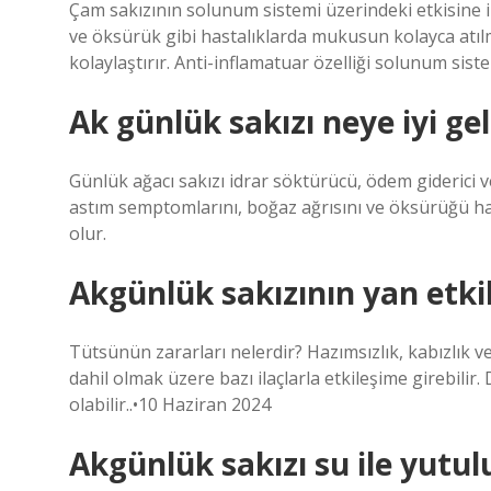
Çam sakızının solunum sistemi üzerindeki etkisine i
ve öksürük gibi hastalıklarda mukusun kolayca atılm
kolaylaştırır. Anti-inflamatuar özelliği solunum siste
Ak günlük sakızı neye iyi gel
Günlük ağacı sakızı idrar söktürücü, ödem giderici ve 
astım semptomlarını, boğaz ağrısını ve öksürüğü ha
olur.
Akgünlük sakızının yan etkil
Tütsünün zararları nelerdir? Hazımsızlık, kabızlık ve
dahil olmak üzere bazı ilaçlarla etkileşime girebili
olabilir..•10 Haziran 2024
Akgünlük sakızı su ile yutu