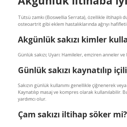
Akgünlük iltihaba iyi
Tütsü zamkı (Boswellia Serrata), özellikle iltihaplı d
osteoartrit gibi eklem hastalıklarında ağrıyı hafifletir 
Akgünlük sakızı kimler kul
Günlük sakızı; Uyarı: Hamileler, emziren anneler ve
Günlük sakızı kaynatılıp içil
Sakızın günlük kullanımı genellikle çiğnenerek veya t
Kaynatılıp masaj ve kompres olarak kullanılabilir. B
yardımcı olur.
Çam sakızı iltihap söker mi?