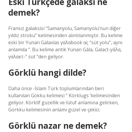
Eski Türkçede galaksi ne
demek?
Fransız galaksisi “Samanyolu, Samanyolu’nun diğer
yıldız stroku” kelimesinden alıntılanmıştır. Bu kelime
eski bir Yunan Galaxías γαλαbook ας “süt yolu”, aynı
anlamda “. Bu kelime antik Yunan Gála, Galact-yάλα,
γαλακτ-” süt “den geliyor.
Görklü hangi dilde?
Daha önce -İslam Türk toplumlarından beri
kullanılan Gökku kelimesi ” Körklugs ‘kelimesinden
geliyor. Körklif güzellik ve lütuf anlamına gelirken,
Görkku kelimesinin anlamı güzel ve çekici.
Görklü nazar ne demek?