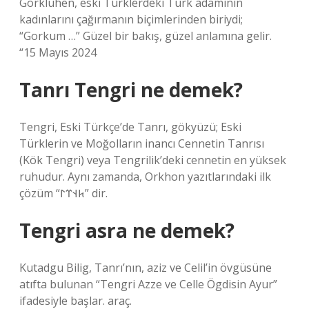
Görkluhen, eski Türklerdeki Türk adamının
kadınlarını çağırmanın biçimlerinden biriydi;
“Gorkum …” Güzel bir bakış, güzel anlamına gelir.
“15 Mayıs 2024
Tanrı Tengri ne demek?
Tengri, Eski Türkçe’de Tanrı, gökyüzü; Eski
Türklerin ve Moğolların inancı Cennetin Tanrısı
(Kök Tengri) veya Tengrilik’deki cennetin en yüksek
ruhudur. Aynı zamanda, Orkhon yazıtlarındaki ilk
çözüm “𐱅𐰭𐰼𐰃” dir.
Tengri asra ne demek?
Kutadgu Bilig, Tanrı’nın, aziz ve Celil’in övgüsüne
atıfta bulunan “Tengri Azze ve Celle Ögdisin Ayur”
ifadesiyle başlar. araç.