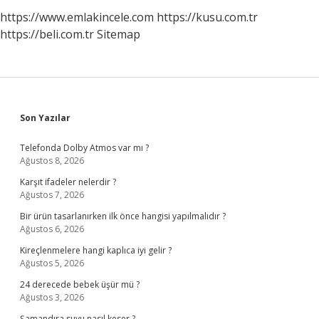
https://www.emlakincele.com
https://kusu.com.tr
https://beli.com.tr
Sitemap
Sidebar
Son Yazılar
Telefonda Dolby Atmos var mı ?
Ağustos 8, 2026
Karşıt ifadeler nelerdir ?
Ağustos 7, 2026
Bir ürün tasarlanırken ilk önce hangisi yapılmalıdır ?
Ağustos 6, 2026
Kireçlenmelere hangi kaplıca iyi gelir ?
Ağustos 5, 2026
24 derecede bebek üşür mü ?
Ağustos 3, 2026
Şamandıra suyu nasıl keser ?