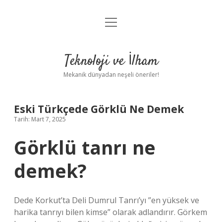
menüyü
Anasayfa
aç
Gizlilik Politikası
Teknoloji ve İlham
Yasal Uyarı
Mekanik dünyadan neşeli öneriler!
Hakkımızda
Eski Türkçede Görklü Ne Demek
Tarih: Mart 7, 2025
Görklü tanrı ne
demek?
Dede Korkut’ta Deli Dumrul Tanrı’yı ​​”en yüksek ve
harika tanrıyı bilen kimse” olarak adlandırır. Görkem