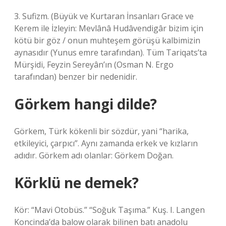
3. Sufizm. (Büyük ve Kurtaran İnsanları Grace ve
Kerem ile İzleyin: Mevlânâ Hudâvendigâr bizim için
kötü bir göz / onun muhteşem görüşü kalbimizin
aynasıdır (Yunus emre tarafından). Tüm Tariqats’ta
Mürşidi, Feyzin Sereyân’ın (Osman N. Ergo
tarafından) benzer bir nedenidir.
Görkem hangi dilde?
Görkem, Türk kökenli bir sözdür, yani “harika,
etkileyici, çarpıcı”. Aynı zamanda erkek ve kızların
adıdır. Görkem adı olanlar: Görkem Doğan.
Körklü ne demek?
Kör: “Mavi Otobüs.” “Soğuk Taşıma.” Kuş. I. Langen
Koncinda’da balow olarak bilinen batı anadolu