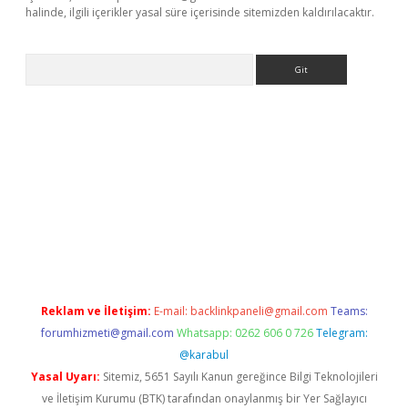
halinde, ilgili içerikler yasal süre içerisinde sitemizden kaldırılacaktır.
Arama
bet
Reklam ve İletişim:
E-mail:
backlinkpaneli@gmail.com
Teams:
forumhizmeti@gmail.com
Whatsapp: 0262 606 0 726
Telegram:
@karabul
Yasal Uyarı:
Sitemiz, 5651 Sayılı Kanun gereğince Bilgi Teknolojileri
ve İletişim Kurumu (BTK) tarafından onaylanmış bir Yer Sağlayıcı