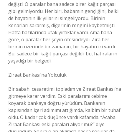
değişti. O paralar bana sadece birer kağıt parçası
gibi gelmiyordu. Her biri, babamın gençliğini, belki
de hayatının ilk yıllarını simgeliyordu. Birinin
kenarları sararmış, diğerinin rengini kaybetmişti.
Hatta bazılarında ufak yırtıklar vardı. Ama bana
göre, o paralar her şeyin ötesindeydi. Zira her
birinin üzerinde bir zamanın, bir hayatın izi vardı.
Bu, sadece bir kağıt parçası değildi; bu, hatıraların
yaşadığı bir belgedi.
Ziraat Bankası’na Yolculuk
Bir sabah, cesaretimi topladım ve Ziraat Bankası’na
gitmeye karar verdim. Eski paralarımı cebime
koyarak bankaya doğru yürüdüm. Bankanın
kapısından içeri adımımı attığımda, kalbim bir tuhaf
oldu. O kadar çok düşünce vardı kafamda. “Acaba
Ziraat Bankası eski paraları alıyor mu?” diye
düşündüm. Sonra o an aklımda başka sorular da