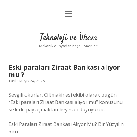
menüyü
Anasayfa
aç
Gizlilik Politikası
Teknoloji ve İlham
Yasal Uyarı
Mekanik dünyadan neşeli öneriler!
Hakkımızda
Eski paraları Ziraat Bankası alıyor
mu ?
Tarih: Mayıs 24, 2026
Sevgili okurlar, Ciltmakinasi ekibi olarak bugün
“Eski paraları Ziraat Bankası alıyor mu” konusunu
sizlerle paylaşmaktan heyecan duyuyoruz.
Eski Paraları Ziraat Bankası Alıyor Mu? Bir Yüzyılın
Sırrı