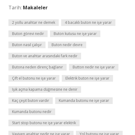
Tarih:
Makaleler
2 yollu anahtar ne demek
4 bacaklı buton ne işe yarar
Buton görevi nedir
Buton kutusu ne işe yarar
Buton nasıl çalışır
Buton nedir devre
Buton ve anahtar arasındaki fark nedir
Butona neden direnç bağlanır
Button nedir ne işe yarar
Çift el butonu ne işe yarar
Elektrik buton ne işe yarar
Işık açma kapama düğmesine ne denir
Kaç çeşit buton vardır
Kumanda butonu ne işe yarar
Kumanda butonu nedir
Start stop butonu ne işe yarar elektrik
Vaviyen anahtar nedir ne işe yarar
Yol butonu ne işe yarar