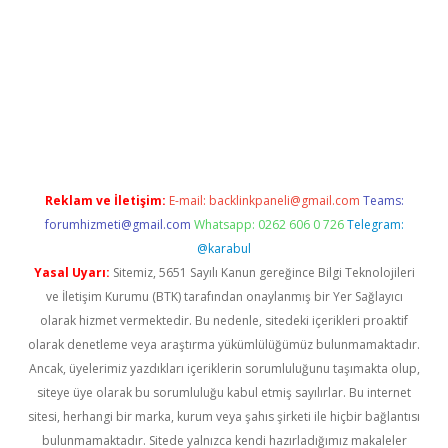
et
Reklam ve İletişim:
E-mail:
backlinkpaneli@gmail.com
Teams:
forumhizmeti@gmail.com
Whatsapp: 0262 606 0 726
Telegram:
@karabul
Yasal Uyarı:
Sitemiz, 5651 Sayılı Kanun gereğince Bilgi Teknolojileri
ve İletişim Kurumu (BTK) tarafından onaylanmış bir Yer Sağlayıcı
olarak hizmet vermektedir. Bu nedenle, sitedeki içerikleri proaktif
olarak denetleme veya araştırma yükümlülüğümüz bulunmamaktadır.
Ancak, üyelerimiz yazdıkları içeriklerin sorumluluğunu taşımakta olup,
siteye üye olarak bu sorumluluğu kabul etmiş sayılırlar. Bu internet
sitesi, herhangi bir marka, kurum veya şahıs şirketi ile hiçbir bağlantısı
bulunmamaktadır. Sitede yalnızca kendi hazırladığımız makaleler