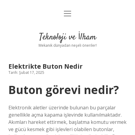
menüyü
Anasayfa
aç
Gizlilik Politikası
Teknoloji ve İlham
Yasal Uyarı
Mekanik dünyadan neşeli öneriler!
Hakkımızda
Elektrikte Buton Nedir
Tarih: Şubat 17, 2025
Buton görevi nedir?
Elektronik aletler üzerinde bulunan bu parçalar
genellikle açma kapama işlevinde kullanılmaktadır.
Akımları hareket ettirmek, başlatma komutu vermek
ve gücü kesmek gibi işlevleri olabilen butonlar,