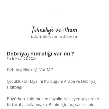
menüyü
Anasayfa
aç
Gizlilik Politikası
Teknoloji ve İlham
Yasal Uyarı
Mekanik dünyadan neşeli öneriler!
Hakkımızda
Debriyaj hidroliği var mı ?
Tarih: Nisan 23, 2026
Debriyaj Hidroliği Var Mı?
Çocuklukta Hayalini Kurduğum Araba ve Debriyaj
Hidroliği
Büyürken, çoğumuzun hayalini süsleyen şeylerden
biri araba kullanmaktı. Benim için bu, sadece bir