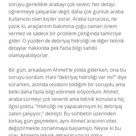
soruyu genellikle arabayı çok seven, her detayı
öğrenmeye çalışanlar değil, daha çok günlük araba
kullanıcısı olan kişiler sorar. Araba sürücüsü, ne
yazık ki, araçlarının bakımına çoğu zaman önem
vermez ve sadece bir problem çıktığında tamirciye
gider. O yüzden de debriyaj hidroliği ve diğer teknik
detaylar hakkında pek fazla bilgi sahibi
olamayabiliyorlar.
Bir gün, arkadaşım Ahmet’le yolda giderken, ona bu
soruyu sordum. Hani “debriyaj hidroliği var mı?” diye
sorarken, aslında cevabını bildiğim bir soruydu ama
belki daha fazla bilgi edinmek istiyordum. Ahmet,
araba sürmeyi çok severdi ama teknik konulara hiç
ilgisi yoktu. “Hidroliği ne yapacakmışım ki, debriyaj
zaten çalışıyor,” demişti. Bu sohbetin üzerinden
birkaç gün geçmeden, aynı Ahmet aracının vites
değiştirmekte zorlanmaya başlamıştı. Neyse ki bu
olay, Ahmet’e teknik detaylara biraz daha