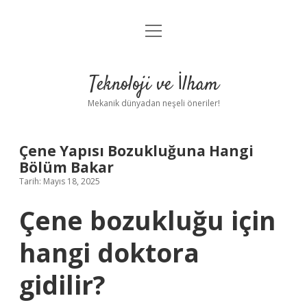
menüyü
Anasayfa
aç
Gizlilik Politikası
Teknoloji ve İlham
Yasal Uyarı
Mekanik dünyadan neşeli öneriler!
Hakkımızda
Çene Yapısı Bozukluğuna Hangi
Bölüm Bakar
Tarih: Mayıs 18, 2025
Çene bozukluğu için
hangi doktora
gidilir?