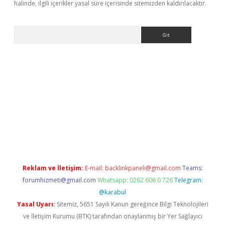
halinde, ilgili içerikler yasal süre içerisinde sitemizden kaldırılacaktır.
Arama
ilbet
Reklam ve İletişim:
E-mail:
backlinkpaneli@gmail.com
Teams:
forumhizmeti@gmail.com
Whatsapp: 0262 606 0 726
Telegram:
@karabul
Yasal Uyarı:
Sitemiz, 5651 Sayılı Kanun gereğince Bilgi Teknolojileri
ve İletişim Kurumu (BTK) tarafından onaylanmış bir Yer Sağlayıcı