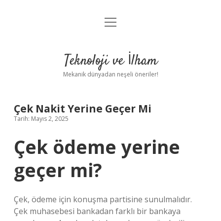
menüyü
Anasayfa
aç
Gizlilik Politikası
Teknoloji ve İlham
Yasal Uyarı
Mekanik dünyadan neşeli öneriler!
Hakkımızda
Çek Nakit Yerine Geçer Mi
Tarih: Mayıs 2, 2025
Çek ödeme yerine
geçer mi?
Çek, ödeme için konuşma partisine sunulmalıdır.
Çek muhasebesi bankadan farklı bir bankaya