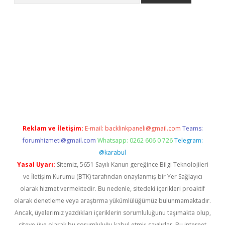
t
Reklam ve İletişim:
E-mail:
backlinkpaneli@gmail.com
Teams:
forumhizmeti@gmail.com
Whatsapp: 0262 606 0 726
Telegram:
@karabul
Yasal Uyarı:
Sitemiz, 5651 Sayılı Kanun gereğince Bilgi Teknolojileri
ve İletişim Kurumu (BTK) tarafından onaylanmış bir Yer Sağlayıcı
olarak hizmet vermektedir. Bu nedenle, sitedeki içerikleri proaktif
olarak denetleme veya araştırma yükümlülüğümüz bulunmamaktadır.
Ancak, üyelerimiz yazdıkları içeriklerin sorumluluğunu taşımakta olup,
siteye üye olarak bu sorumluluğu kabul etmiş sayılırlar. Bu internet