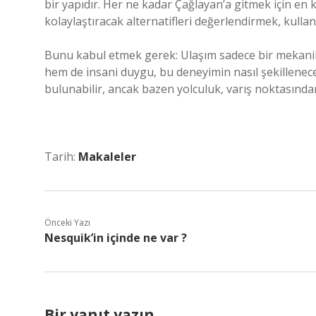
bir yapıdır. Her ne kadar Çağlayan’a gitmek için en
kolaylaştıracak alternatifleri değerlendirmek, kullanıc
Bunu kabul etmek gerek: Ulaşım sadece bir mekanik 
hem de insani duygu, bu deneyimin nasıl şekilleneceğ
bulunabilir, ancak bazen yolculuk, varış noktasından
Tarih:
Makaleler
Önceki Yazı
Nesquik’in içinde ne var ?
Bir yanıt yazın