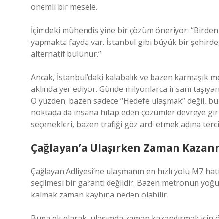
önemli bir mesele.
İçimdeki mühendis yine bir çözüm öneriyor: “Birden 
yapmakta fayda var. İstanbul gibi büyük bir şehird
alternatif bulunur.”
Ancak, İstanbul’daki kalabalık ve bazen karmaşık me
aklında yer ediyor. Günde milyonlarca insanı taşıyan
O yüzden, bazen sadece “Hedefe ulaşmak” değil, bu y
noktada da insana hitap eden çözümler devreye giri
seçenekleri, bazen trafiği göz ardı etmek adına tercih
Çağlayan’a Ulaşırken Zaman Kazanma
Çağlayan Adliyesi’ne ulaşmanın en hızlı yolu M7 hatt
seçilmesi bir garanti değildir. Bazen metronun y
kalmak zaman kaybına neden olabilir.
Buna ek olarak, ulaşımda zaman kazandırmak için 