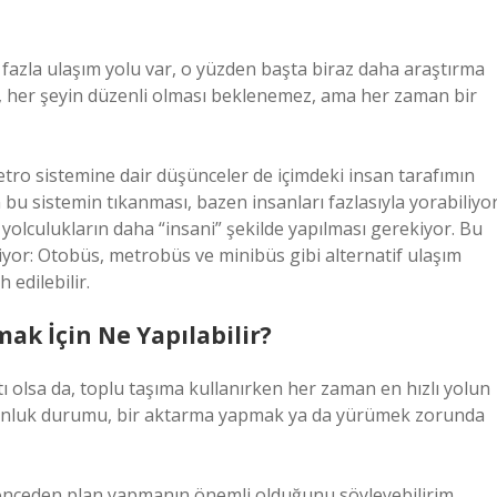
fazla ulaşım yolu var, o yüzden başta biraz daha araştırma
e, her şeyin düzenli olması beklenemez, ama her zaman bir
tro sistemine dair düşünceler de içimdeki insan tarafımın
 bu sistemin tıkanması, bazen insanları fazlasıyla yorabiliyor
olculukların daha “insani” şekilde yapılması gerekiyor. Bu
yor: Otobüs, metrobüs ve minibüs gibi alternatif ulaşım
 edilebilir.
k İçin Ne Yapılabilir?
ı olsa da, toplu taşıma kullanırken her zaman en hızlı yolun
oğunluk durumu, bir aktarma yapmak ya da yürümek zorunda
önceden plan yapmanın önemli olduğunu söyleyebilirim.