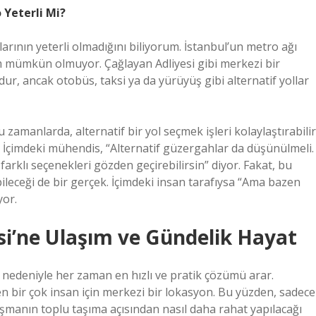
 Yeterli Mi?
rının yeterli olmadığını biliyorum. İstanbul’un metro ağı
ım mümkün olmuyor. Çağlayan Adliyesi gibi merkezi bir
ur, ancak otobüs, taksi ya da yürüyüş gibi alternatif yollar
amanlarda, alternatif bir yol seçmek işleri kolaylaştırabilir
 İçimdeki mühendis, “Alternatif güzergahlar da düşünülmeli.
 farklı seçenekleri gözden geçirebilirsin” diyor. Fakat, bu
bileceği de bir gerçek. İçimdeki insan tarafıysa “Ama bazen
yor.
si’ne Ulaşım ve Gündelik Hayat
k nedeniyle her zaman en hızlı ve pratik çözümü arar.
nen bir çok insan için merkezi bir lokasyon. Bu yüzden, sadece
laşmanın toplu taşıma açısından nasıl daha rahat yapılacağı