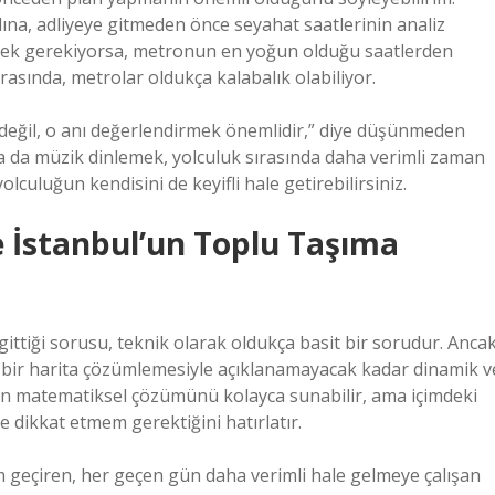
ına, adliyeye gitmeden önce seyahat saatlerinin analiz
itmek gerekiyorsa, metronun en yoğun olduğu saatlerden
arasında, metrolar oldukça kalabalık olabiliyor.
 değil, o anı değerlendirmek önemlidir,” diye düşünmeden
a da müzik dinlemek, yolculuk sırasında daha verimli zaman
lculuğun kendisini de keyifli hale getirebilirsiniz.
e İstanbul’un Toplu Taşıma
ittiği sorusu, teknik olarak oldukça basit bir sorudur. Anca
it bir harita çözümlemesiyle açıklanamayacak kadar dinamik v
emin matematiksel çözümünü kolayca sunabilir, ama içimdeki
 dikkat etmem gerektiğini hatırlatır.
m geçiren, her geçen gün daha verimli hale gelmeye çalışan