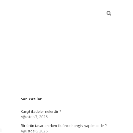
Sidebar
Son Yazılar
ilbet
Karşıt ifadeler nelerdir ?
Ağustos 7, 2026
Bir ürün tasarlanırken ilk önce hangisi yapılmalıdır ?
i
Ağustos 6, 2026