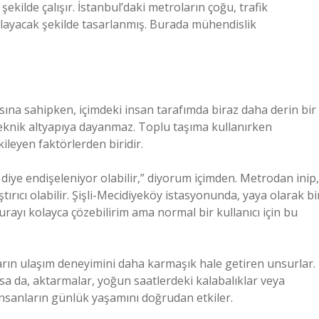
şekilde çalışır. İstanbul’daki metroların çoğu, trafik
layacak şekilde tasarlanmış. Burada mühendislik
sına sahipken, içimdeki insan tarafımda biraz daha derin bir
teknik altyapıya dayanmaz. Toplu taşıma kullanırken
ileyen faktörlerden biridir.
 diye endişeleniyor olabilir,” diyorum içimden. Metrodan inip,
ırıcı olabilir. Şişli-Mecidiyeköy istasyonunda, yaya olarak bi
urayı kolayca çözebilirim ama normal bir kullanıcı için bu
ların ulaşım deneyimini daha karmaşık hale getiren unsurlar.
a da, aktarmalar, yoğun saatlerdeki kalabalıklar veya
insanların günlük yaşamını doğrudan etkiler.