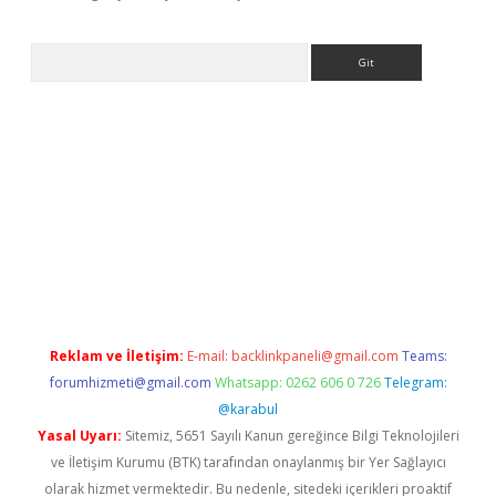
Arama
bet
Reklam ve İletişim:
E-mail:
backlinkpaneli@gmail.com
Teams:
forumhizmeti@gmail.com
Whatsapp: 0262 606 0 726
Telegram:
@karabul
Yasal Uyarı:
Sitemiz, 5651 Sayılı Kanun gereğince Bilgi Teknolojileri
ve İletişim Kurumu (BTK) tarafından onaylanmış bir Yer Sağlayıcı
olarak hizmet vermektedir. Bu nedenle, sitedeki içerikleri proaktif