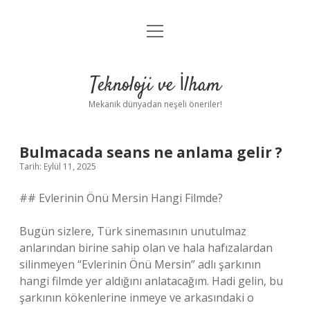
menüyü
Anasayfa
aç
Gizlilik Politikası
Teknoloji ve İlham
Yasal Uyarı
Mekanik dünyadan neşeli öneriler!
Hakkımızda
Bulmacada seans ne anlama gelir ?
Tarih: Eylül 11, 2025
## Evlerinin Önü Mersin Hangi Filmde?
Bugün sizlere, Türk sinemasının unutulmaz
anlarından birine sahip olan ve hala hafızalardan
silinmeyen “Evlerinin Önü Mersin” adlı şarkının
hangi filmde yer aldığını anlatacağım. Hadi gelin, bu
şarkının kökenlerine inmeye ve arkasındaki o