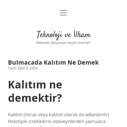
menüyü
Anasayfa
aç
Gizlilik Politikası
Teknoloji ve İlham
Yasal Uyarı
Mekanik dünyadan neşeli öneriler!
Hakkımızda
Bulmacada Kalıtım Ne Demek
Tarih: Eylül 9, 2024
Kalıtım ne
demektir?
Kalıtım (miras veya kalıtım olarak da adlandırılır)
fenotipik özelliklerin ebeveynlerden yavrulara