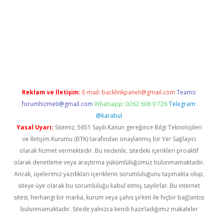
lbet
Reklam ve İletişim:
E-mail:
backlinkpaneli@gmail.com
Teams:
forumhizmeti@gmail.com
Whatsapp: 0262 606 0 726
Telegram:
@karabul
Yasal Uyarı:
Sitemiz, 5651 Sayılı Kanun gereğince Bilgi Teknolojileri
ve İletişim Kurumu (BTK) tarafından onaylanmış bir Yer Sağlayıcı
olarak hizmet vermektedir. Bu nedenle, sitedeki içerikleri proaktif
olarak denetleme veya araştırma yükümlülüğümüz bulunmamaktadır.
Ancak, üyelerimiz yazdıkları içeriklerin sorumluluğunu taşımakta olup,
siteye üye olarak bu sorumluluğu kabul etmiş sayılırlar. Bu internet
sitesi, herhangi bir marka, kurum veya şahıs şirketi ile hiçbir bağlantısı
bulunmamaktadır. Sitede yalnızca kendi hazırladığımız makaleler