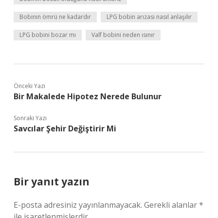
Bobinin ömrü ne kadardır
LPG bobin arızası nasıl anlaşılır
LPG bobini bozar mı
Valf bobini neden ısınır
Önceki Yazı
Bir Makalede Hipotez Nerede Bulunur
Sonraki Yazı
Savcılar Şehir Değiştirir Mi
Bir yanıt yazın
E-posta adresiniz yayınlanmayacak.
Gerekli alanlar
*
ile işaretlenmişlerdir