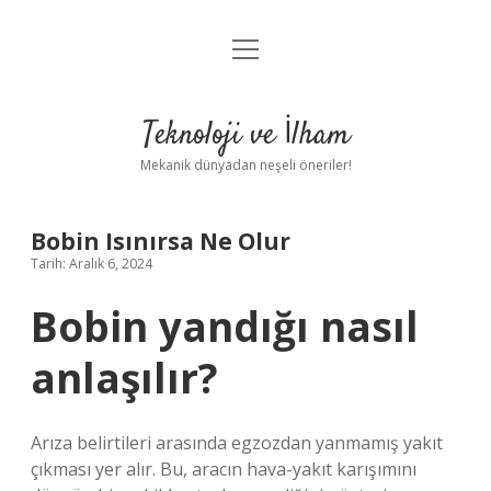
menüyü
Anasayfa
aç
Gizlilik Politikası
Teknoloji ve İlham
Yasal Uyarı
Mekanik dünyadan neşeli öneriler!
Hakkımızda
Bobin Isınırsa Ne Olur
Tarih: Aralık 6, 2024
Bobin yandığı nasıl
anlaşılır?
Arıza belirtileri arasında egzozdan yanmamış yakıt
çıkması yer alır. Bu, aracın hava-yakıt karışımını