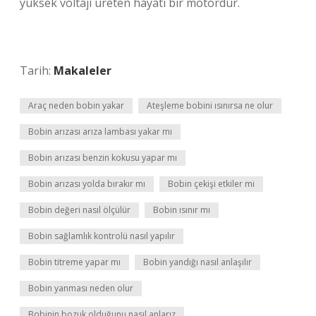
yüksek voltajı üreten hayati bir motordur.
Tarih:
Makaleler
Araç neden bobin yakar
Ateşleme bobini ısınırsa ne olur
Bobin arızası arıza lambası yakar mı
Bobin arızası benzin kokusu yapar mı
Bobin arızası yolda bırakır mı
Bobin çekişi etkiler mi
Bobin değeri nasıl ölçülür
Bobin ısınır mı
Bobin sağlamlık kontrolü nasıl yapılır
Bobin titreme yapar mı
Bobin yandığı nasıl anlaşılır
Bobin yanması neden olur
Bobinin bozuk olduğunu nasıl anlarız