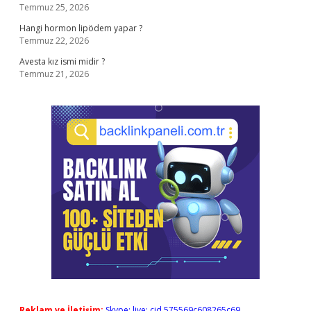
Temmuz 25, 2026
Hangi hormon lipödem yapar ?
Temmuz 22, 2026
Avesta kız ismi midir ?
Temmuz 21, 2026
Reklam ve İletişim:
Skype: live:.cid.575569c608265c69