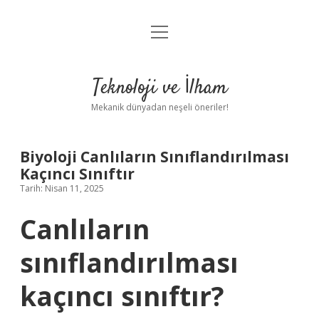
menüyü
Anasayfa
aç
Gizlilik Politikası
Teknoloji ve İlham
Yasal Uyarı
Mekanik dünyadan neşeli öneriler!
Hakkımızda
Biyoloji Canlıların Sınıflandırılması
Kaçıncı Sınıftır
Tarih: Nisan 11, 2025
Canlıların
sınıflandırılması
kaçıncı sınıftır?