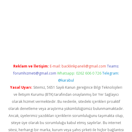
ilbet
Reklam ve İletişim:
E-mail:
backlinkpaneli@gmail.com
Teams:
forumhizmeti@gmail.com
Whatsapp: 0262 606 0 726
Telegram:
@karabul
Yasal Uyarı:
Sitemiz, 5651 Sayılı Kanun gereğince Bilgi Teknolojileri
ve İletişim Kurumu (BTK) tarafından onaylanmış bir Yer Sağlayıcı
olarak hizmet vermektedir. Bu nedenle, sitedeki içerikleri proaktif
olarak denetleme veya araştırma yükümlülüğümüz bulunmamaktadır.
Ancak, üyelerimiz yazdıkları içeriklerin sorumluluğunu taşımakta olup,
siteye üye olarak bu sorumluluğu kabul etmiş sayılırlar. Bu internet
sitesi, herhangi bir marka, kurum veya şahıs şirketi ile hiçbir bağlantısı