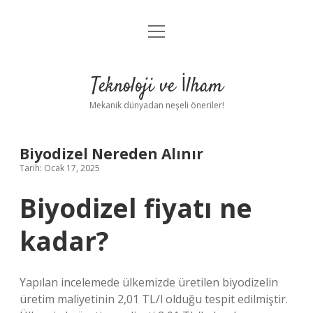
menüyü
Anasayfa
aç
Gizlilik Politikası
Teknoloji ve İlham
Yasal Uyarı
Mekanik dünyadan neşeli öneriler!
Hakkımızda
Biyodizel Nereden Alınır
Tarih: Ocak 17, 2025
Biyodizel fiyatı ne
kadar?
Yapılan incelemede ülkemizde üretilen biyodizelin
üretim maliyetinin 2,01 TL/l olduğu tespit edilmiştir.