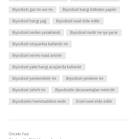
Biyodizel gaz mı sıvı mı
Biyodizel hangi bitkiden yapılır
Biyodizel hangi yağ
Biyodizel nasıl elde edilir
Biyodizel neden yasaklandı
Biyodizel nedir ne işe yarar
Biyodizel otoparkta kullanılır mı
Biyodizel verimi nasıl artırılır
Biyodizel yakıt hangi araçlarda kullanılır
Biyodizel yenilenebilir mi
Biyodizel yenilenir mi
Biyodizel zehirli mi
Biyodizelin dezavantajları nelerdir
Biyodizelin hammaddesi nedir
Dizel nasıl elde edilir
Önceki Yazı