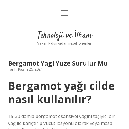
menüyü
Anasayfa
aç
Gizlilik Politikası
Teknoloji ve İlham
Yasal Uyarı
Mekanik dünyadan neşeli öneriler!
Hakkımızda
Bergamot Yagi Yuze Surulur Mu
Tarih: Kasım 26, 2024
Bergamot yağı cilde
nasıl kullanılır?
15-30 damla bergamot esansiyel yağını taşıyıcı bir
yağ ile karıştırıp vücut losyonu olarak veya masaj