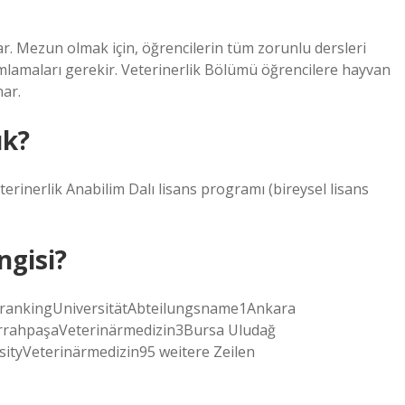
ar. Mezun olmak için, öğrencilerin tüm zorunlu dersleri
mlamaları gerekir. Veterinerlik Bölümü öğrencilere hayvan
nar.
ık?
eterinerlik Anabilim Dalı lisans programı (bireysel lisans
ngisi?
nkingUniversitätAbteilungsname1Ankara
CerrahpaşaVeterinärmedizin3Bursa Uludağ
ityVeterinärmedizin95 weitere Zeilen