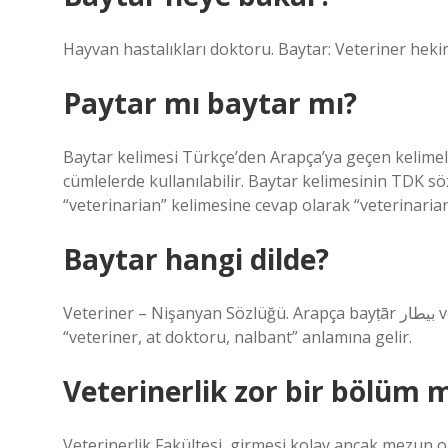
Hayvan hastalıkları doktoru. Baytar: Veteriner heki
Paytar mı baytar mı?
Baytar kelimesi Türkçe’den Arapça’ya geçen kelimel
cümlelerde kullanılabilir. Baytar kelimesinin TDK 
“veterinarian” kelimesine cevap olarak “veterinaria
Baytar hangi dilde?
Veteriner – Nişanyan Sözlüğü. Arapça bayṭār بيطار veya bayṭar بيطر kökünden gelen bir ödünç kelimedir ve
“veteriner, at doktoru, nalbant” anlamına gelir.
Veterinerlik zor bir bölüm 
Veterinerlik Fakültesi, girmesi kolay ancak mezun 