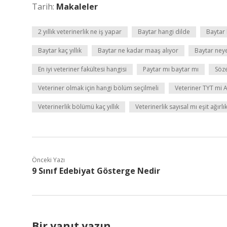
Tarih:
Makaleler
2 yıllık veterinerlik ne iş yapar
Baytar hangi dilde
Baytar
Baytar kaç yıllık
Baytar ne kadar maaş alıyor
Baytar ney
En iyi veteriner fakültesi hangisi
Paytar mı baytar mı
Söze
Veteriner olmak için hangi bölüm seçilmeli
Veteriner TYT mi 
Veterinerlik bölümü kaç yıllık
Veterinerlik sayısal mı eşit ağırlı
Önceki Yazı
9 Sınıf Edebiyat Gösterge Nedir
Bir yanıt yazın