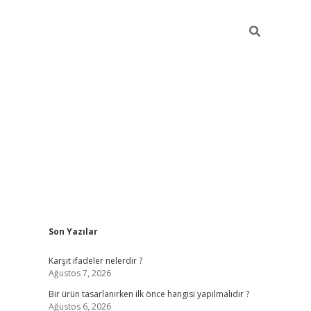
Sidebar
Son Yazılar
ilbet
Karşıt ifadeler nelerdir ?
Ağustos 7, 2026
Bir ürün tasarlanırken ilk önce hangisi yapılmalıdır ?
Ağustos 6, 2026