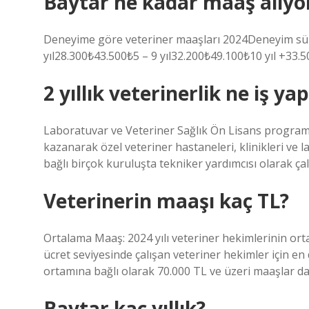
Baytar ne kadar maaş alıyo
Deneyime göre veteriner maaşları 2024Deneyim sür
yıl28.300₺43.500₺5 – 9 yıl32.200₺49.100₺10 yıl +33.5
2 yıllık veterinerlik ne iş ya
Laboratuvar ve Veteriner Sağlık Ön Lisans program
kazanarak özel veteriner hastaneleri, klinikleri ve l
bağlı birçok kuruluşta tekniker yardımcısı olarak çal
Veterinerin maaşı kaç TL?
Ortalama Maaş: 2024 yılı veteriner hekimlerinin or
ücret seviyesinde çalışan veteriner hekimler için e
ortamına bağlı olarak 70.000 TL ve üzeri maaşlar 
Baytar kaç yıllık?