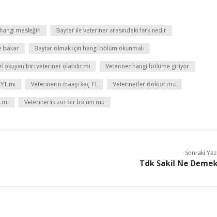
 hangi mesleğin
Baytar ile veteriner arasındaki fark nedir
e bakar
Baytar olmak için hangi bölüm okunmalı
l okuyan biri veteriner olabilir mi
Veteriner hangi bölüme giriyor
AYT mi
Veterinerin maaşı kaç TL
Veterinerler doktor mu
k mı
Veterinerlik zor bir bölüm mü
Sonraki Yaz
Tdk Sakil Ne Deme