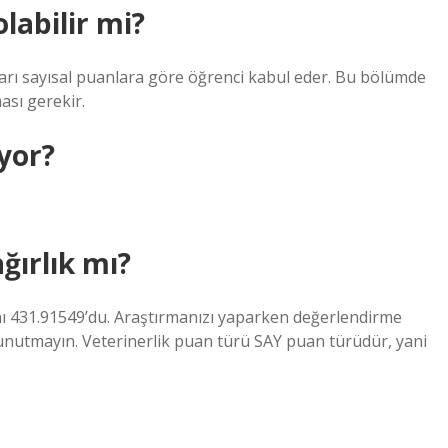
labilir mi?
ları sayısal puanlara göre öğrenci kabul eder. Bu bölümde
ası gerekir.
yor?
ağırlık mı?
nı 431.91549’du. Araştırmanızı yaparken değerlendirme
nutmayın. Veterinerlik puan türü SAY puan türüdür, yani