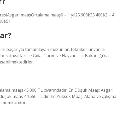
r?
esiAsgari maaşOrtalama maaş0 – 1 yıl25.600₺35.400₺2 – 4
00₺51.
par?
ını başarıyla tamamlayan mezunlar, tekniker ünvanını
aboratuvarları ile Gıda, Tarım ve Hayvancılık Bakanlığı’na
ışabilmektedirler.
talama maaşı 45.000 TL civarındadır. En Düşük Maaş: Asgari
n düşük maaş 44.650 TL’dir. En Yüksek Maaş: Alana ve çalışma
da mümkündür.