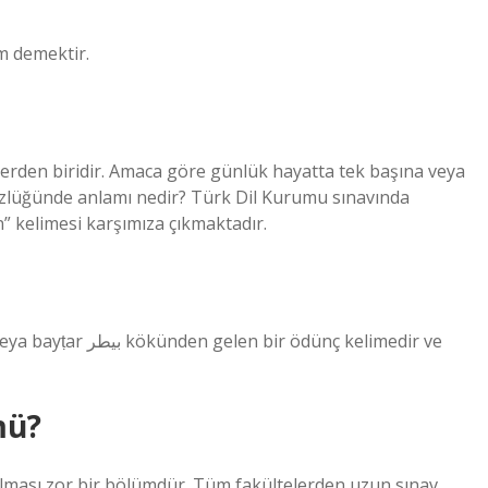
m demektir.
erden biridir. Amaca göre günlük hayatta tek başına veya
sözlüğünde anlamı nedir? Türk Dil Kurumu sınavında
n” kelimesi karşımıza çıkmaktadır.
mü?
olması zor bir bölümdür. Tüm fakültelerden uzun sınav