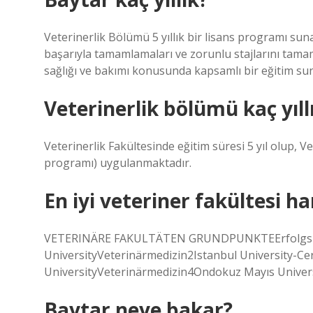
Veterinerlik Bölümü 5 yıllık bir lisans programı sun
başarıyla tamamlamaları ve zorunlu stajlarını tama
sağlığı ve bakımı konusunda kapsamlı bir eğitim su
Veterinerlik bölümü kaç yıll
Veterinerlik Fakültesinde eğitim süresi 5 yıl olup, V
programı) uygulanmaktadır.
En iyi veteriner fakültesi ha
VETERINÄRE FAKULTÄTEN GRUNDPUNKTEErfolgsra
UniversityVeterinärmedizin2Istanbul University-
UniversityVeterinärmedizin4Ondokuz Mayıs Univers
Baytar neye bakar?