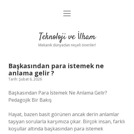
menüyü
Anasayfa
aç
Gizlilik Politikası
Teknoloji ve İlham
Yasal Uyarı
Mekanik dünyadan neşeli öneriler!
Hakkımızda
Başkasından para istemek ne
anlama gelir ?
Tarih: Şubat 6, 2026
Başkasından Para İstemek Ne Anlama Gelir?
Pedagojik Bir Bakış
Hayat, bazen basit görünen ancak derin anlamlar
taşıyan sorularla karşımıza çıkar. Birçok insan, farklı
koşullar altında başkasından para istemek