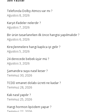
Sidebar
Son Yazılar
Telefonda Dolby Atmos var mı ?
Ağustos 8, 2026
Karşıt ifadeler nelerdir ?
Ağustos 7, 2026
Bir ürün tasarlanırken ilk önce hangisi yapılmalıdır ?
Ağustos 6, 2026
Kireçlenmelere hangi kaplıca iyi gelir ?
Ağustos 5, 2026
24 derecede bebek üşür mü ?
Ağustos 3, 2026
Şamandıra suyu nasıl keser ?
Temmuz 30, 2026
TCDD emanet dolabı ücreti ne kadar ?
Temmuz 28, 2026
Kak nasıl yapılır ?
Temmuz 25, 2026
Hangi hormon lipödem yapar ?
Temmuz 22, 2026