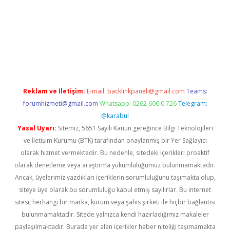
et
Reklam ve İletişim:
E-mail:
backlinkpaneli@gmail.com
Teams:
forumhizmeti@gmail.com
Whatsapp: 0262 606 0 726
Telegram:
@karabul
Yasal Uyarı:
Sitemiz, 5651 Sayılı Kanun gereğince Bilgi Teknolojileri
ve İletişim Kurumu (BTK) tarafından onaylanmış bir Yer Sağlayıcı
olarak hizmet vermektedir. Bu nedenle, sitedeki içerikleri proaktif
olarak denetleme veya araştırma yükümlülüğümüz bulunmamaktadır.
Ancak, üyelerimiz yazdıkları içeriklerin sorumluluğunu taşımakta olup,
siteye üye olarak bu sorumluluğu kabul etmiş sayılırlar. Bu internet
sitesi, herhangi bir marka, kurum veya şahıs şirketi ile hiçbir bağlantısı
bulunmamaktadır. Sitede yalnızca kendi hazırladığımız makaleler
paylaşılmaktadır. Burada yer alan içerikler haber niteliği taşımamakta