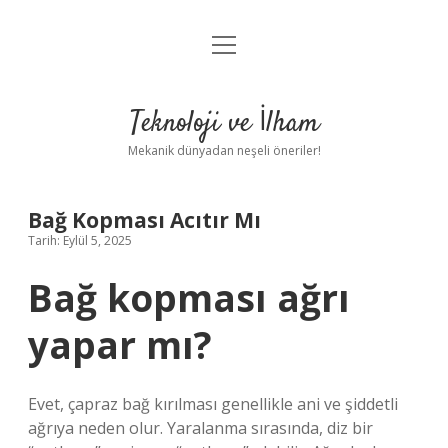
menüyü
Anasayfa
aç
Gizlilik Politikası
Teknoloji ve İlham
Yasal Uyarı
Mekanik dünyadan neşeli öneriler!
Hakkımızda
Bağ Kopması Acıtır Mı
Tarih: Eylül 5, 2025
Bağ kopması ağrı
yapar mı?
Evet, çapraz bağ kırılması genellikle ani ve şiddetli
ağrıya neden olur. Yaralanma sırasında, diz bir