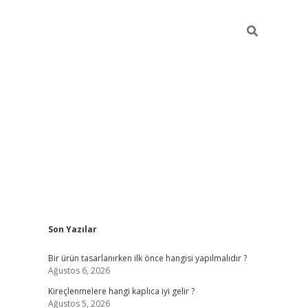
Sidebar
Son Yazılar
ilbet
Bir ürün tasarlanırken ilk önce hangisi yapılmalıdır ?
Ağustos 6, 2026
Kireçlenmelere hangi kaplıca iyi gelir ?
Ağustos 5, 2026