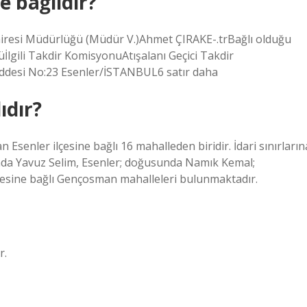
e bağlıdır?
Dairesi Müdürlüğü (Müdür V.)Ahmet ÇIRAKE-.trBağlı olduğu
ili Takdir KomisyonuAtışalanı Geçici Takdir
addesi No:23 Esenler/İSTANBUL6 satır daha
ıdır?
Esenler ilçesine bağlı 16 mahalleden biridir. İdari sınırların
da Yavuz Selim, Esenler; doğusunda Namık Kemal;
çesine bağlı Gençosman mahalleleri bulunmaktadır.
r.