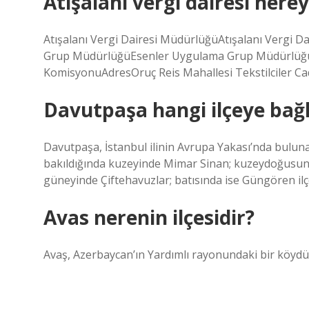
Atışalanı vergi dairesi nerey
Atışalanı Vergi Dairesi MüdürlüğüAtışalanı Vergi 
Grup MüdürlüğüEsenler Uygulama Grup Müdürlüğüİlg
KomisyonuAdresOruç Reis Mahallesi Tekstilciler C
Davutpaşa hangi ilçeye bağl
Davutpaşa, İstanbul ilinin Avrupa Yakası’nda bulunan 
bakıldığında kuzeyinde Mimar Sinan; kuzeydoğusun
güneyinde Çiftehavuzlar; batısında ise Güngören il
Avas nerenin ilçesidir?
Avaş, Azerbaycan’ın Yardımlı rayonundaki bir köydü