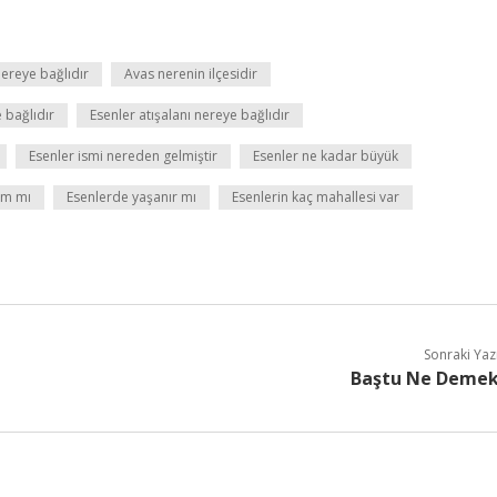
nereye bağlıdır
Avas nerenin ilçesidir
 bağlıdır
Esenler atışalanı nereye bağlıdır
Esenler ismi nereden gelmiştir
Esenler ne kadar büyük
am mı
Esenlerde yaşanır mı
Esenlerin kaç mahallesi var
Sonraki Yaz
Baştu Ne Deme