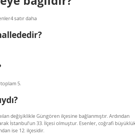
reye bağlıdır?
nler4 satır daha
allededir?
?
toplam 5.
ıydı?
apılan değişiklikle Güngören ilçesine bağlanmıştır. Ardından
arak İstanbul’un 33. İlçesi olmuştur. Esenler, coğrafi büyüklü
an ise 12. ilçesidir.