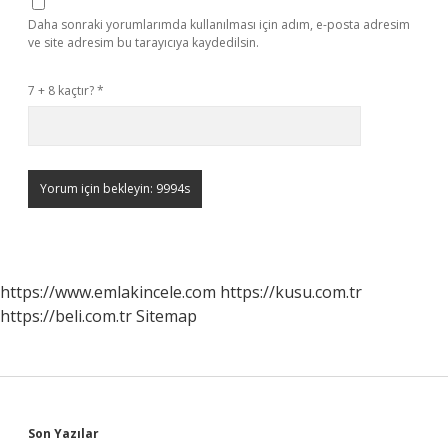
Daha sonraki yorumlarımda kullanılması için adım, e-posta adresim
ve site adresim bu tarayıcıya kaydedilsin.
7 + 8 kaçtır?
*
https://www.emlakincele.com
https://kusu.com.tr
https://beli.com.tr
Sitemap
Sidebar
Son Yazılar