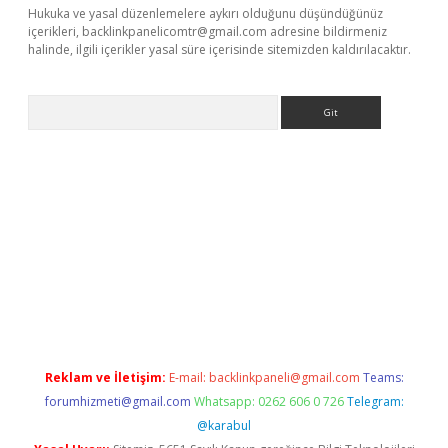
Hukuka ve yasal düzenlemelere aykırı olduğunu düşündüğünüz
içerikleri,
backlinkpanelicomtr@gmail.com
adresine bildirmeniz
halinde, ilgili içerikler yasal süre içerisinde sitemizden kaldırılacaktır.
Arama
et
Reklam ve İletişim:
E-mail:
backlinkpaneli@gmail.com
Teams:
forumhizmeti@gmail.com
Whatsapp: 0262 606 0 726
Telegram:
@karabul