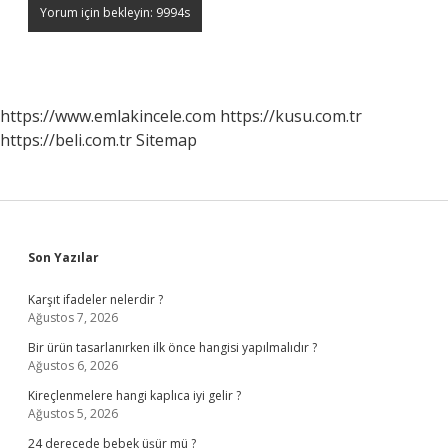
https://www.emlakincele.com
https://kusu.com.tr
https://beli.com.tr
Sitemap
Sidebar
Son Yazılar
Karşıt ifadeler nelerdir ?
Ağustos 7, 2026
Bir ürün tasarlanırken ilk önce hangisi yapılmalıdır ?
Ağustos 6, 2026
Kireçlenmelere hangi kaplıca iyi gelir ?
Ağustos 5, 2026
24 derecede bebek üşür mü ?