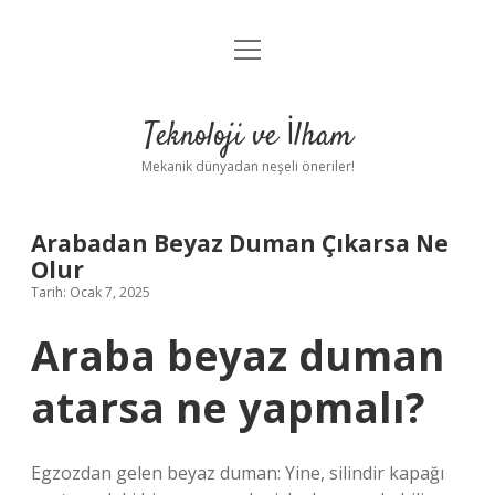
menüyü
Anasayfa
aç
Gizlilik Politikası
Teknoloji ve İlham
Yasal Uyarı
Mekanik dünyadan neşeli öneriler!
Hakkımızda
Arabadan Beyaz Duman Çıkarsa Ne
Olur
Tarih: Ocak 7, 2025
Araba beyaz duman
atarsa ne yapmalı?
Egzozdan gelen beyaz duman: Yine, silindir kapağı