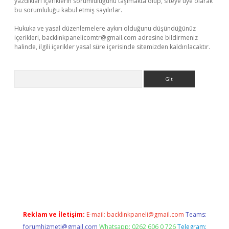
yazdıkları içeriklerin sorumluluğunu taşımakta olup, siteye üye olarak
bu sorumluluğu kabul etmiş sayılırlar.
Hukuka ve yasal düzenlemelere aykırı olduğunu düşündüğünüz
içerikleri,
backlinkpanelicomtr@gmail.com
adresine bildirmeniz
halinde, ilgili içerikler yasal süre içerisinde sitemizden kaldırılacaktır.
Arama
ilbet
Reklam ve İletişim:
E-mail:
backlinkpaneli@gmail.com
Teams:
forumhizmeti@gmail.com
Whatsapp: 0262 606 0 726
Telegram: