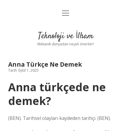
menüyü
Anasayfa
aç
Gizlilik Politikası
Teknoloji ve İlham
Yasal Uyarı
Mekanik dünyadan neşeli öneriler!
Hakkımızda
Anna Türkçe Ne Demek
Tarih: Eylül 1, 2025
Anna türkçede ne
demek?
(BEN). Tarihsel olayları kaydeden tarihçi. (BEN).