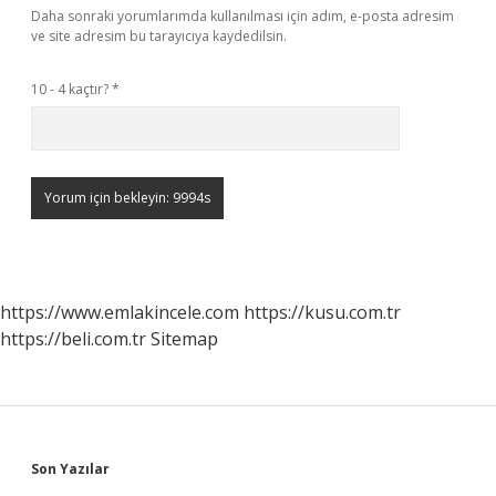
Daha sonraki yorumlarımda kullanılması için adım, e-posta adresim
ve site adresim bu tarayıcıya kaydedilsin.
10 - 4 kaçtır?
*
https://www.emlakincele.com
https://kusu.com.tr
https://beli.com.tr
Sitemap
Sidebar
Son Yazılar