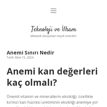
menüyü
Anasayfa
aç
Gizlilik Politikası
Teknoloji ve İlham
Yasal Uyarı
Mekanik dünyadan neşeli öneriler!
Hakkımızda
Anemi Sınırı Nedir
Tarih: Ekim 15, 2024
Anemi kan değerleri
kaç olmalı?
Önemli vitamin ve minerallerin eksikliği, özellikle
kırmızı kan hücresi üretiminin eksikliği anemiye yol