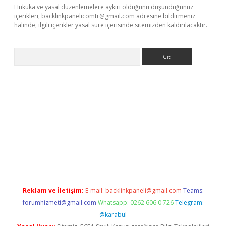
Hukuka ve yasal düzenlemelere aykırı olduğunu düşündüğünüz
içerikleri,
backlinkpanelicomtr@gmail.com
adresine bildirmeniz
halinde, ilgili içerikler yasal süre içerisinde sitemizden kaldırılacaktır.
Arama
bet
Reklam ve İletişim:
E-mail:
backlinkpaneli@gmail.com
Teams:
forumhizmeti@gmail.com
Whatsapp: 0262 606 0 726
Telegram:
@karabul