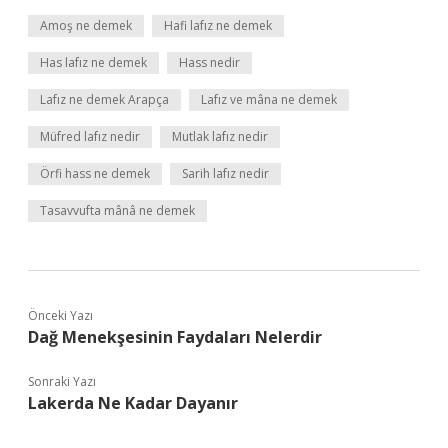
Amoş ne demek
Hafi lafız ne demek
Has lafız ne demek
Hass nedir
Lafız ne demek Arapça
Lafız ve mâna ne demek
Müfred lafız nedir
Mutlak lafız nedir
Örfi hass ne demek
Sarih lafız nedir
Tasavvufta mânâ ne demek
Önceki Yazı
Dağ Menekşesinin Faydaları Nelerdir
Sonraki Yazı
Lakerda Ne Kadar Dayanır