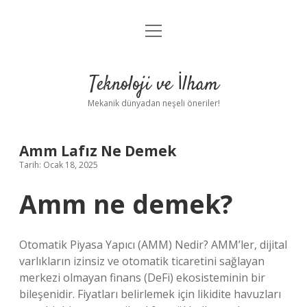
menüyü
Anasayfa
aç
Gizlilik Politikası
Teknoloji ve İlham
Yasal Uyarı
Mekanik dünyadan neşeli öneriler!
Hakkımızda
Amm Lafız Ne Demek
Tarih: Ocak 18, 2025
Amm ne demek?
Otomatik Piyasa Yapıcı (AMM) Nedir? AMM’ler, dijital
varlıkların izinsiz ve otomatik ticaretini sağlayan
merkezi olmayan finans (DeFi) ekosisteminin bir
bileşenidir. Fiyatları belirlemek için likidite havuzları