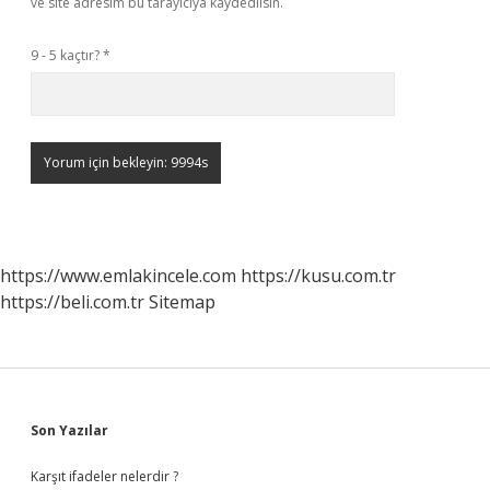
ve site adresim bu tarayıcıya kaydedilsin.
9 - 5 kaçtır?
*
https://www.emlakincele.com
https://kusu.com.tr
https://beli.com.tr
Sitemap
Sidebar
Son Yazılar
Karşıt ifadeler nelerdir ?