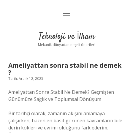
menüyü
Anasayfa
aç
Gizlilik Politikası
Teknoloji ve İlham
Yasal Uyarı
Mekanik dünyadan neşeli öneriler!
Hakkımızda
Ameliyattan sonra stabil ne demek
?
Tarih: Aralık 12, 2025
Ameliyattan Sonra Stabil Ne Demek? Geçmişten
Günümüze Sağlık ve Toplumsal Dönüşüm
Bir tarihçi olarak, zamanın akışını anlamaya
çalışırken, bazen en basit görünen kavramların bile
derin kökleri ve evrimi olduğunu fark ederim.