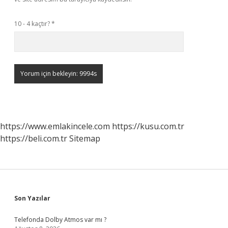
10 - 4 kaçtır?
*
https://www.emlakincele.com
https://kusu.com.tr
https://beli.com.tr
Sitemap
Sidebar
Son Yazılar
Telefonda Dolby Atmos var mı ?