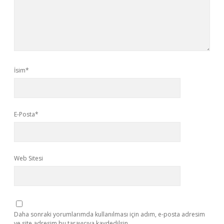
İsim*
E-Posta*
Web Sitesi
Daha sonraki yorumlarımda kullanılması için adım, e-posta adresim
ve site adresim bu tarayıcıya kaydedilsin.