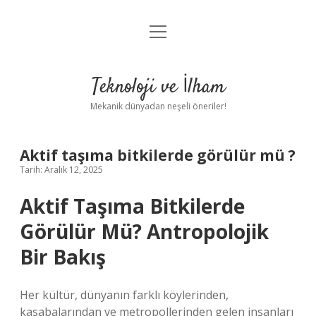
menüyü
Anasayfa
aç
Gizlilik Politikası
Teknoloji ve İlham
Yasal Uyarı
Mekanik dünyadan neşeli öneriler!
Hakkımızda
Aktif taşıma bitkilerde görülür mü ?
Tarih: Aralık 12, 2025
Aktif Taşıma Bitkilerde
Görülür Mü? Antropolojik
Bir Bakış
Her kültür, dünyanın farklı köylerinden,
kasabalarından ve metropollerinden gelen insanları