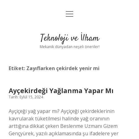
menüyü
Anasayfa
aç
Gizlilik Politikası
Teknoloji ve İlham
Yasal Uyarı
Mekanik dünyadan neşeli öneriler!
Hakkımızda
Etiket:
Zayıflarken çekirdek yenir mi
Ayçekirdeği Yağlanma Yapar Mı
Tarih: Eylül 15, 2024
Ayçiçeği yağ yapar mı? Ayçiçeği çekirdeklerinin
kavrularak tüketilmesi halinde yağ oranının
arttığına dikkat çeken Beslenme Uzmanı Gizem
Gençyürek, yazılı açıklamasında şu ifadelere yer