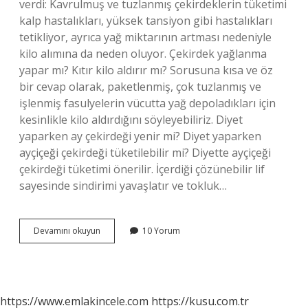
verdi: Kavrulmuş ve tuzlanmış çekirdeklerin tüketimi
kalp hastalıkları, yüksek tansiyon gibi hastalıkları
tetikliyor, ayrıca yağ miktarının artması nedeniyle
kilo alımına da neden oluyor. Çekirdek yağlanma
yapar mı? Kıtır kilo aldırır mı? Sorusuna kısa ve öz
bir cevap olarak, paketlenmiş, çok tuzlanmış ve
işlenmiş fasulyelerin vücutta yağ depoladıkları için
kesinlikle kilo aldırdığını söyleyebiliriz. Diyet
yaparken ay çekirdeği yenir mi? Diyet yaparken
ayçiçeği çekirdeği tüketilebilir mi? Diyette ayçiçeği
çekirdeği tüketimi önerilir. İçerdiği çözünebilir lif
sayesinde sindirimi yavaşlatır ve tokluk…
Ayçekirdeği
Devamını okuyun
10 Yorum
Yağlanma
Yapar
Mı
https://www.emlakincele.com
https://kusu.com.tr