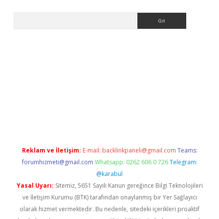
Arama
lbet
Reklam ve İletişim:
E-mail:
backlinkpaneli@gmail.com
Teams:
forumhizmeti@gmail.com
Whatsapp: 0262 606 0 726
Telegram:
@karabul
Yasal Uyarı:
Sitemiz, 5651 Sayılı Kanun gereğince Bilgi Teknolojileri
ve İletişim Kurumu (BTK) tarafından onaylanmış bir Yer Sağlayıcı
olarak hizmet vermektedir. Bu nedenle, sitedeki içerikleri proaktif