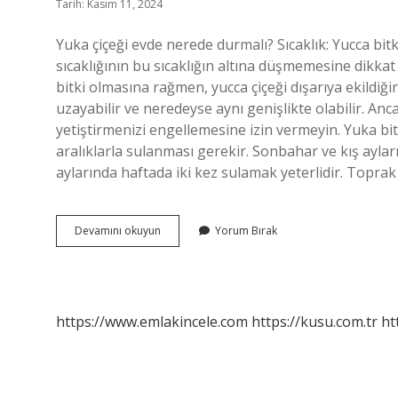
Tarih: Kasım 11, 2024
Yuka çiçeği evde nerede durmalı? Sıcaklık: Yucca bitkis
sıcaklığının bu sıcaklığın altına düşmemesine dikka
bitki olmasına rağmen, yucca çiçeği dışarıya ekildiğin
uzayabilir ve neredeyse aynı genişlikte olabilir. An
yetiştirmenizi engellemesine izin vermeyin. Yuka bit
aralıklarla sulanması gerekir. Sonbahar ve kış aylar
aylarında haftada iki kez sulamak yeterlidir. Topr
Yuka
Devamını okuyun
Yorum Bırak
Çiçeğinin
Saksısı
Nasıl
Olmalı
https://www.emlakincele.com
https://kusu.com.tr
ht