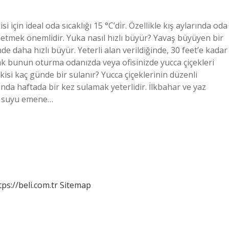
i için ideal oda sıcaklığı 15 °C’dir. Özellikle kış aylarında oda
t etmek önemlidir. Yuka nasıl hızlı büyür? Yavaş büyüyen bir
de daha hızlı büyür. Yeterli alan verildiğinde, 30 feet’e kadar
cak bunun oturma odanızda veya ofisinizde yucca çiçekleri
kisi kaç günde bir sulanır? Yucca çiçeklerinin düzenli
ında haftada bir kez sulamak yeterlidir. İlkbahar ve yaz
ak suyu emene…
tps://beli.com.tr
Sitemap