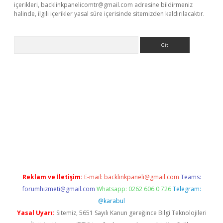
içerikleri,
backlinkpanelicomtr@gmail.com
adresine bildirmeniz
halinde, ilgili içerikler yasal süre içerisinde sitemizden kaldırılacaktır.
Arama
bet
Reklam ve İletişim:
E-mail:
backlinkpaneli@gmail.com
Teams:
forumhizmeti@gmail.com
Whatsapp: 0262 606 0 726
Telegram:
@karabul
Yasal Uyarı:
Sitemiz, 5651 Sayılı Kanun gereğince Bilgi Teknolojileri