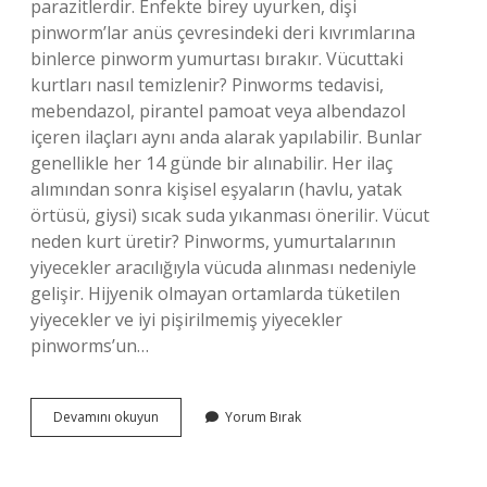
parazitlerdir. Enfekte birey uyurken, dişi
pinworm’lar anüs çevresindeki deri kıvrımlarına
binlerce pinworm yumurtası bırakır. Vücuttaki
kurtları nasıl temizlenir? Pinworms tedavisi,
mebendazol, pirantel pamoat veya albendazol
içeren ilaçları aynı anda alarak yapılabilir. Bunlar
genellikle her 14 günde bir alınabilir. Her ilaç
alımından sonra kişisel eşyaların (havlu, yatak
örtüsü, giysi) sıcak suda yıkanması önerilir. Vücut
neden kurt üretir? Pinworms, yumurtalarının
yiyecekler aracılığıyla vücuda alınması nedeniyle
gelişir. Hijyenik olmayan ortamlarda tüketilen
yiyecekler ve iyi pişirilmemiş yiyecekler
pinworms’un…
Insan
Devamını okuyun
Yorum Bırak
Içinde
Kurt
Nasıl