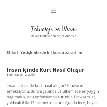
menüyü
Anasayfa
aç
Gizlilik Politikası
Teknoloji ve İlham
Yasal Uyarı
Mekanik dünyadan neşeli öneriler!
Hakkımızda
Etiket:
Yetişkinlerde kıl kurdu zararlı mı
Insan Içinde Kurt Nasıl Oluşur
Tarih: Nisan 12, 2025
İnsan derisinde kurt nasıl oluşur? Pinworm
enfeksiyonu, dünya çapında ve ülkemizde en yaygın
bağırsak kurdu enfeksiyonu türüdür. Pinworm’lar,
yaklaşık 6 ila 13 milimetre uzunluğunda ince, beyaz