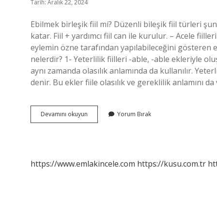
Tarih: Aralık 22, 2024
Ebilmek birleşik fiil mi? Düzenli bileşik fiil türleri şun
katar. Fiil + yardımcı fiil can ile kurulur. – Acele fiille
eylemin özne tarafından yapılabileceğini gösteren eyl
nelerdir? 1- Yeterlilik fiilleri -able, -able ekleriyle ol
aynı zamanda olasılık anlamında da kullanılır. Yeterlili
denir. Bu ekler fiile olasılık ve gereklilik anlamını d
Ebilmek
Devamını okuyun
Yorum Bırak
Nedir
https://www.emlakincele.com
https://kusu.com.tr
ht