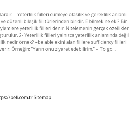
lardır: – Yeterlilik fiilleri cümleye olasılık ve gereklilik anlamı
ri ve düzenli bileşik fiil türlerinden biridir. E bilmek ne eki? Bir
emlere yeterlilik fiilleri denir. Nitelemenin gerçek özellikler
uşturulur. 2- Yeterlilik fiilleri yalnızca yeterlilik anlamında değil
k nedir örnek? –be able ekini alan fiillere sufficiency fiilleri
a verir. Örneğin: “Yarın onu ziyaret edebilirim.” – To go…
tps://beli.com.tr
Sitemap