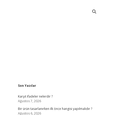
Sidebar
Son Yazılar
ilbet
Karşıt ifadeler nelerdir ?
Ağustos 7, 2026
Bir ürün tasarlanırken ilk önce hangisi yapılmalıdır ?
Ağustos 6, 2026