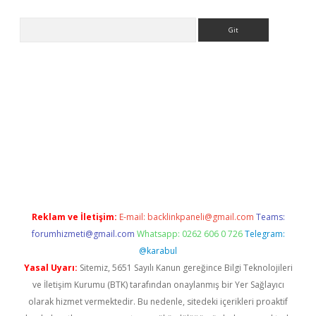
Arama
lbet
Reklam ve İletişim:
E-mail:
backlinkpaneli@gmail.com
Teams:
forumhizmeti@gmail.com
Whatsapp: 0262 606 0 726
Telegram:
@karabul
Yasal Uyarı:
Sitemiz, 5651 Sayılı Kanun gereğince Bilgi Teknolojileri
ve İletişim Kurumu (BTK) tarafından onaylanmış bir Yer Sağlayıcı
olarak hizmet vermektedir. Bu nedenle, sitedeki içerikleri proaktif