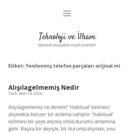
menüyü
Anasayfa
aç
Gizlilik Politikası
Teknoloji ve İlham
Yasal Uyarı
Mekanik dünyadan neşeli öneriler!
Hakkımızda
Etiket:
Yenilenmiş telefon parçaları orijinal mi
Alışılagelmemiş Nedir
Tarih: Ekim 14, 2024
Alışılagelmemiş ne demek? ‘Habitual’ kelimesi
alışmakla benzer bir anlama sahiptir. ‘Habitual’
kelimesi bir şeye alışmış olma durumu anlamına
gelir. Başka bir deyişle, bir duruma alışmak, onu