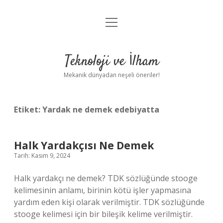
menüyü
Anasayfa
aç
Gizlilik Politikası
Teknoloji ve İlham
Yasal Uyarı
Mekanik dünyadan neşeli öneriler!
Hakkımızda
Etiket:
Yardak ne demek edebiyatta
Halk Yardakçısı Ne Demek
Tarih: Kasım 9, 2024
Halk yardakçı ne demek? TDK sözlüğünde stooge
kelimesinin anlamı, birinin kötü işler yapmasına
yardım eden kişi olarak verilmiştir. TDK sözlüğünde
stooge kelimesi için bir bileşik kelime verilmiştir.