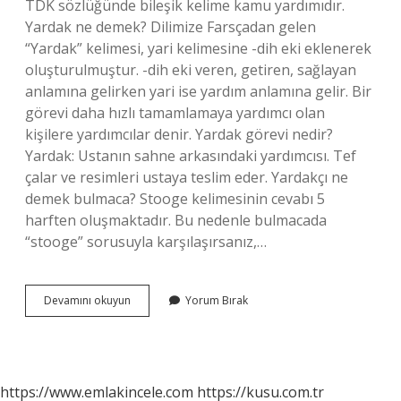
TDK sözlüğünde bileşik kelime kamu yardımıdır.
Yardak ne demek? Dilimize Farsçadan gelen
“Yardak” kelimesi, yari kelimesine -dih eki eklenerek
oluşturulmuştur. -dih eki veren, getiren, sağlayan
anlamına gelirken yari ise yardım anlamına gelir. Bir
görevi daha hızlı tamamlamaya yardımcı olan
kişilere yardımcılar denir. Yardak görevi nedir?
Yardak: Ustanın sahne arkasındaki yardımcısı. Tef
çalar ve resimleri ustaya teslim eder. Yardakçı ne
demek bulmaca? Stooge kelimesinin cevabı 5
harften oluşmaktadır. Bu nedenle bulmacada
“stooge” sorusuyla karşılaşırsanız,…
Halk
Devamını okuyun
Yorum Bırak
Yardakçısı
Ne
Demek
https://www.emlakincele.com
https://kusu.com.tr