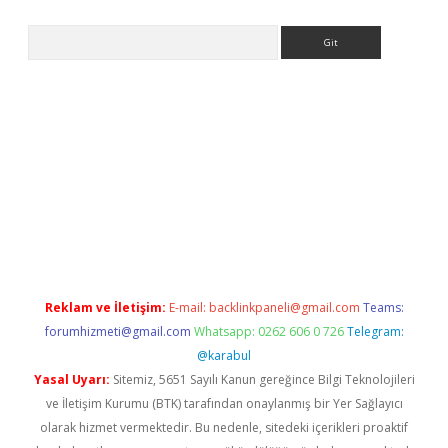
Arama
lbet
Reklam ve İletişim:
E-mail:
backlinkpaneli@gmail.com
Teams:
forumhizmeti@gmail.com
Whatsapp: 0262 606 0 726
Telegram:
@karabul
Yasal Uyarı:
Sitemiz, 5651 Sayılı Kanun gereğince Bilgi Teknolojileri
ve İletişim Kurumu (BTK) tarafından onaylanmış bir Yer Sağlayıcı
olarak hizmet vermektedir. Bu nedenle, sitedeki içerikleri proaktif