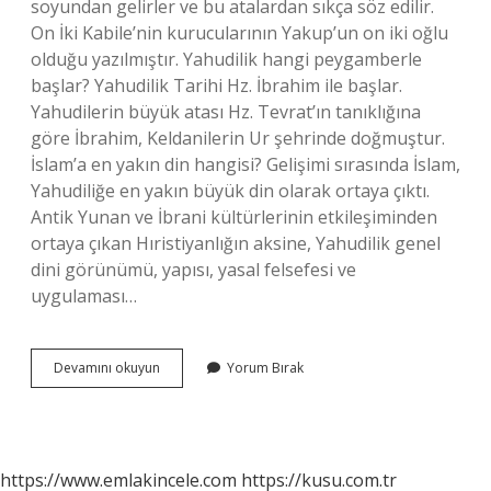
soyundan gelirler ve bu atalardan sıkça söz edilir.
On İki Kabile’nin kurucularının Yakup’un on iki oğlu
olduğu yazılmıştır. Yahudilik hangi peygamberle
başlar? Yahudilik Tarihi Hz. İbrahim ile başlar.
Yahudilerin büyük atası Hz. Tevrat’ın tanıklığına
göre İbrahim, Keldanilerin Ur şehrinde doğmuştur.
İslam’a en yakın din hangisi? Gelişimi sırasında İslam,
Yahudiliğe en yakın büyük din olarak ortaya çıktı.
Antik Yunan ve İbrani kültürlerinin etkileşiminden
ortaya çıkan Hıristiyanlığın aksine, Yahudilik genel
dini görünümü, yapısı, yasal felsefesi ve
uygulaması…
Yahudilik
Devamını okuyun
Yorum Bırak
Dini
Ne
Zaman
Çıktı
https://www.emlakincele.com
https://kusu.com.tr