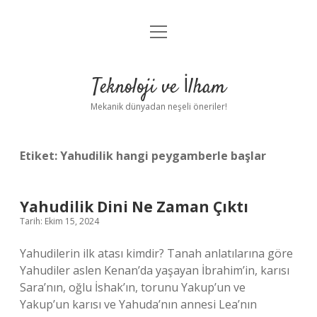
menüyü
Anasayfa
aç
Gizlilik Politikası
Teknoloji ve İlham
Yasal Uyarı
Mekanik dünyadan neşeli öneriler!
Hakkımızda
Etiket:
Yahudilik hangi peygamberle başlar
Yahudilik Dini Ne Zaman Çıktı
Tarih: Ekim 15, 2024
Yahudilerin ilk atası kimdir? Tanah anlatılarına göre
Yahudiler aslen Kenan’da yaşayan İbrahim’in, karısı
Sara’nın, oğlu İshak’ın, torunu Yakup’un ve
Yakup’un karısı ve Yahuda’nın annesi Lea’nın