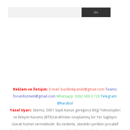
Arama
bet
Reklam ve İletişim:
E-mail:
backlinkpaneli@gmail.com
Teams:
forumhizmeti@gmail.com
Whatsapp: 0262 606 0 726
Telegram:
@karabul
Yasal Uyarı:
Sitemiz, 5651 Sayılı Kanun gereğince Bilgi Teknolojileri
ve İletişim Kurumu (BTK) tarafından onaylanmış bir Yer Sağlayıcı
olarak hizmet vermektedir. Bu nedenle, sitedeki içerikleri proaktif