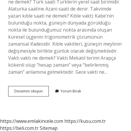
ne demek? Türk saati Türklerin yerel saat birimidir.
Alaturka saatine Azani saati de denir. Takvimde
yazan kıble saati ne demek? Kıble vakti; Kabe’nin
bulunduğu nokta, güneşin dünyada görüldüğü
nokta ile bulunduğumuz nokta arasında oluşan
küresel üçgenin trigonometrik çözümünün
zamansal ifadesidir. Kıble vakitleri, güneşin meylinin
değişmesiyle birlikte günlük olarak değişmektedir.
Vaktı vaktı ne demek? Vaktı Mekatıl terimi Arapça
kökenli olup “hesap zamanı” veya “belirlenmiş
zaman” anlamına gelmektedir. Gece vakti ne…
Vakti
Devamını okuyun
Yorum Bırak
Saati
Ne
Demek
https://www.emlakincele.com
https://kusu.com.tr
https://beli.com.tr
Sitemap