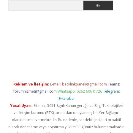
Arama
lbet
Reklam ve İletişim:
E-mail:
backlinkpaneli@gmail.com
Teams:
forumhizmeti@gmail.com
Whatsapp: 0262 606 0 726
Telegram:
@karabul
Yasal Uyarı:
Sitemiz, 5651 Sayılı Kanun gereğince Bilgi Teknolojileri
ve İletişim Kurumu (BTK) tarafından onaylanmış bir Yer Sağlayıcı
olarak hizmet vermektedir. Bu nedenle, sitedeki içerikleri proaktif
olarak denetleme veya araştırma yükümlülüğümüz bulunmamaktadır.