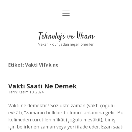
menüyü
Anasayfa
aç
Gizlilik Politikası
Teknoloji ve İlham
Yasal Uyarı
Mekanik dünyadan neşeli öneriler!
Hakkımızda
Etiket:
Vakti Vifak ne
Vakti Saati Ne Demek
Tarih: Kasım 10, 2024
Vakti ne demektir? Sözlükte zaman (vakt, çoğulu
evkāt), “zamanın belli bir bölümü” anlamına gelir. Bu
kelimeden türetilen mîkāt (çoğulu mevâkīt), bir iş
için belirlenen zaman veya yeri ifade eder. Ezan saati