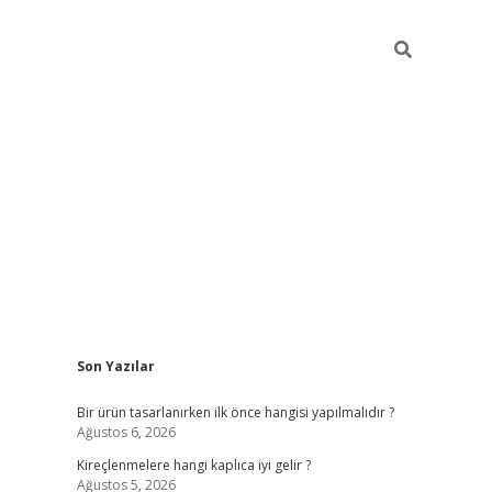
Sidebar
Son Yazılar
ilbet
Bir ürün tasarlanırken ilk önce hangisi yapılmalıdır ?
Ağustos 6, 2026
Kireçlenmelere hangi kaplıca iyi gelir ?
Ağustos 5, 2026