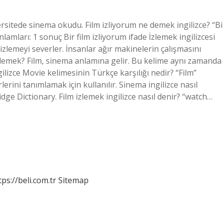
ersitede sinema okudu. Film izliyorum ne demek ingilizce? “Bi
lamları: 1 sonuç Bir film izliyorum ifade İzlemek ingilizcesi
 izlemeyi severler. İnsanlar ağır makinelerin çalışmasını
e demek? Film, sinema anlamına gelir. Bu kelime aynı zamanda
gilizce Movie kelimesinin Türkçe karşılığı nedir? “Film”
erini tanımlamak için kullanılır. Sinema ingilizce nasıl
e Dictionary. Film izlemek ingilizce nasıl denir? “watch…
tps://beli.com.tr
Sitemap