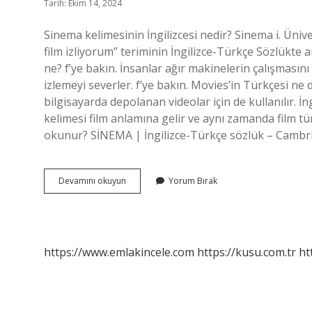
Tarih: Ekim 14, 2024
Sinema kelimesinin İngilizcesi nedir? Sinema i. Üniv
film izliyorum” teriminin İngilizce-Türkçe Sözlükte an
ne? f’ye bakın. İnsanlar ağır makinelerin çalışmasını
izlemeyi severler. f’ye bakın. Movies’in Türkçesi n
bilgisayarda depolanan videolar için de kullanılır. İn
kelimesi film anlamına gelir ve aynı zamanda film türl
okunur? SİNEMA | İngilizce-Türkçe sözlük – Cambridg
Sinema
Devamını okuyun
Yorum Bırak
Izlemenin
İNgilizcesi
Nedir
https://www.emlakincele.com
https://kusu.com.tr
ht