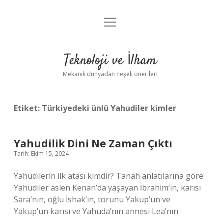
menüyü
Anasayfa
aç
Gizlilik Politikası
Teknoloji ve İlham
Yasal Uyarı
Mekanik dünyadan neşeli öneriler!
Hakkımızda
Etiket:
Türkiyedeki ünlü Yahudiler kimler
Yahudilik Dini Ne Zaman Çıktı
Tarih: Ekim 15, 2024
Yahudilerin ilk atası kimdir? Tanah anlatılarına göre
Yahudiler aslen Kenan’da yaşayan İbrahim’in, karısı
Sara’nın, oğlu İshak’ın, torunu Yakup’un ve
Yakup’un karısı ve Yahuda’nın annesi Lea’nın