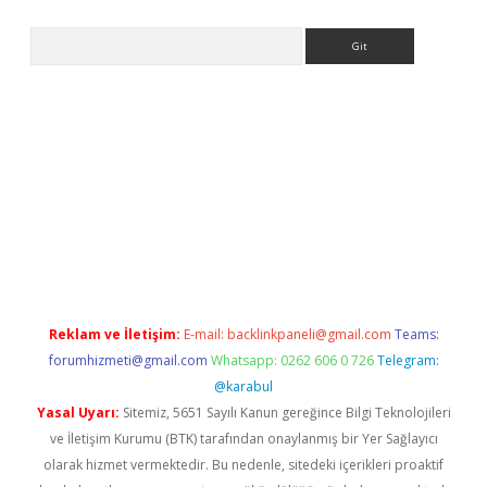
Arama
lbet
Reklam ve İletişim:
E-mail:
backlinkpaneli@gmail.com
Teams:
forumhizmeti@gmail.com
Whatsapp: 0262 606 0 726
Telegram:
@karabul
Yasal Uyarı:
Sitemiz, 5651 Sayılı Kanun gereğince Bilgi Teknolojileri
ve İletişim Kurumu (BTK) tarafından onaylanmış bir Yer Sağlayıcı
olarak hizmet vermektedir. Bu nedenle, sitedeki içerikleri proaktif