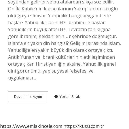
soyundan gelirler ve bu atalardan sıkça söz edilir.
On İki Kabile’nin kurucularının Yakup’un on iki oğlu
olduğu yazılmıştır. Yahudilik hangi peygamberle
başlar? Yahudilik Tarihi Hz. İbrahim ile başlar.
Yahudilerin büyük atası Hz. Tevrat’ın tanıklığına
göre İbrahim, Keldanilerin Ur şehrinde doğmuştur.
İslam’a en yakın din hangisi? Gelişimi sırasında İslam,
Yahudiliğe en yakın büyük din olarak ortaya çıktı.
Antik Yunan ve İbrani kültürlerinin etkileşiminden
ortaya çıkan Hıristiyanlığın aksine, Yahudilik genel
dini görünümü, yapısı, yasal felsefesi ve
uygulaması…
Yahudilik
Devamını okuyun
Yorum Bırak
Dini
Ne
Zaman
Çıktı
https://www.emlakincele.com
https://kusu.com.tr