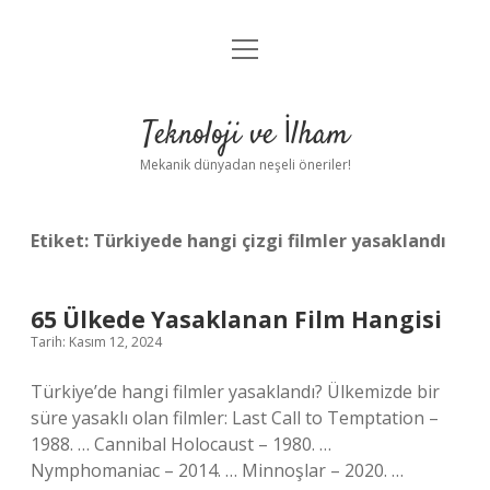
menüyü
Anasayfa
aç
Gizlilik Politikası
Teknoloji ve İlham
Yasal Uyarı
Mekanik dünyadan neşeli öneriler!
Hakkımızda
Etiket:
Türkiyede hangi çizgi filmler yasaklandı
65 Ülkede Yasaklanan Film Hangisi
Tarih: Kasım 12, 2024
Türkiye’de hangi filmler yasaklandı? Ülkemizde bir
süre yasaklı olan filmler: Last Call to Temptation –
1988. … Cannibal Holocaust – 1980. …
Nymphomaniac – 2014. … Minnoşlar – 2020. …