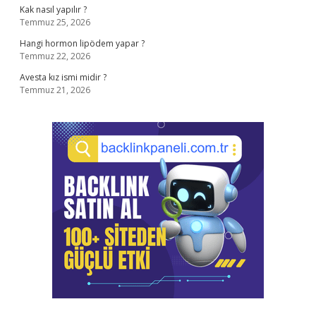
Kak nasıl yapılır ?
Temmuz 25, 2026
Hangi hormon lipödem yapar ?
Temmuz 22, 2026
Avesta kız ismi midir ?
Temmuz 21, 2026