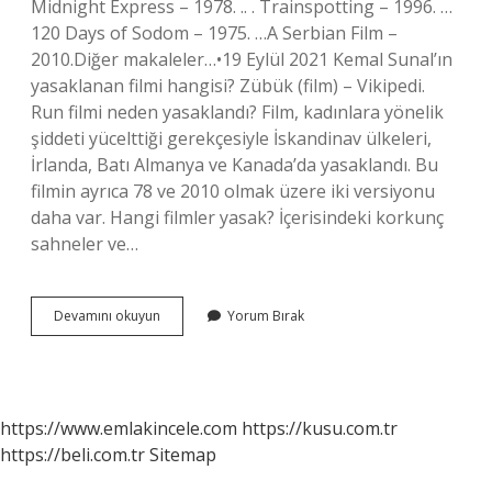
Midnight Express – 1978. .. . Trainspotting – 1996. …
120 Days of Sodom – 1975. …A Serbian Film –
2010.Diğer makaleler…•19 Eylül 2021 Kemal Sunal’ın
yasaklanan filmi hangisi? Zübük (film) – Vikipedi.
Run filmi neden yasaklandı? Film, kadınlara yönelik
şiddeti yücelttiği gerekçesiyle İskandinav ülkeleri,
İrlanda, Batı Almanya ve Kanada’da yasaklandı. Bu
filmin ayrıca 78 ve 2010 olmak üzere iki versiyonu
daha var. Hangi filmler yasak? İçerisindeki korkunç
sahneler ve…
65
Devamını okuyun
Yorum Bırak
Ülkede
Yasaklanan
Film
Hangisi
https://www.emlakincele.com
https://kusu.com.tr
https://beli.com.tr
Sitemap