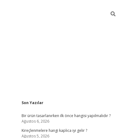
Sidebar
Son Yazılar
ilbet
Bir ürün tasarlanırken ilk önce hangisi yapılmalıdır ?
Ağustos 6, 2026
Kireçlenmelere hangi kaplıca iyi gelir ?
Ağustos 5, 2026