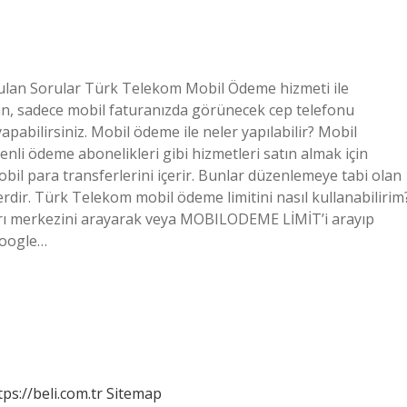
rulan Sorular Türk Telekom Mobil Ödeme hizmeti ile
an, sadece mobil faturanızda görünecek cep telefonu
apabilirsiniz. Mobil ödeme ile neler yapılabilir? Mobil
enli ödeme abonelikleri gibi hizmetleri satın almak için
obil para transferlerini içerir. Bunlar düzenlemeye tabi olan
mlerdir. Türk Telekom mobil ödeme limitini nasıl kullanabilirim
rı merkezini arayarak veya MOBILODEME LİMİT’i arayıp
Google…
tps://beli.com.tr
Sitemap