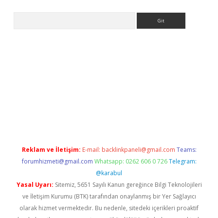
Arama
bet
Reklam ve İletişim:
E-mail:
backlinkpaneli@gmail.com
Teams:
forumhizmeti@gmail.com
Whatsapp: 0262 606 0 726
Telegram:
@karabul
Yasal Uyarı:
Sitemiz, 5651 Sayılı Kanun gereğince Bilgi Teknolojileri
ve İletişim Kurumu (BTK) tarafından onaylanmış bir Yer Sağlayıcı
olarak hizmet vermektedir. Bu nedenle, sitedeki içerikleri proaktif