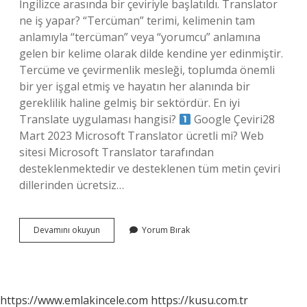
İngilizce arasında bir çeviriyle başlatıldı. Translator
ne iş yapar? “Tercüman” terimi, kelimenin tam
anlamıyla “tercüman” veya “yorumcu” anlamına
gelen bir kelime olarak dilde kendine yer edinmiştir.
Tercüme ve çevirmenlik mesleği, toplumda önemli
bir yer işgal etmiş ve hayatın her alanında bir
gereklilik haline gelmiş bir sektördür. En iyi
Translate uygulaması hangisi?
Google Çeviri28
Mart 2023 Microsoft Translator ücretli mi? Web
sitesi Microsoft Translator tarafından
desteklenmektedir ve desteklenen tüm metin çeviri
dillerinden ücretsiz…
Translator
Devamını okuyun
Yorum Bırak
Uygulaması
Ne
Işe
Yarar
https://www.emlakincele.com
https://kusu.com.tr