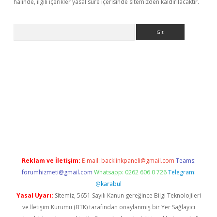
halinde, ilgili içerikler yasal süre içerisinde sitemizden kaldırılacaktır.
Arama
ilbet
Reklam ve İletişim:
E-mail:
backlinkpaneli@gmail.com
Teams:
forumhizmeti@gmail.com
Whatsapp: 0262 606 0 726
Telegram:
@karabul
Yasal Uyarı:
Sitemiz, 5651 Sayılı Kanun gereğince Bilgi Teknolojileri
ve İletişim Kurumu (BTK) tarafından onaylanmış bir Yer Sağlayıcı