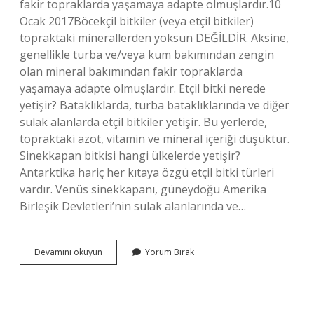
fakir topraklarda yaşamaya adapte olmuşlardır.10
Ocak 2017Böcekçil bitkiler (veya etçil bitkiler)
topraktaki minerallerden yoksun DEĞİLDİR. Aksine,
genellikle turba ve/veya kum bakımından zengin
olan mineral bakımından fakir topraklarda
yaşamaya adapte olmuşlardır. Etçil bitki nerede
yetişir? Bataklıklarda, turba bataklıklarında ve diğer
sulak alanlarda etçil bitkiler yetişir. Bu yerlerde,
topraktaki azot, vitamin ve mineral içeriği düşüktür.
Sinekkapan bitkisi hangi ülkelerde yetişir?
Antarktika hariç her kıtaya özgü etçil bitki türleri
vardır. Venüs sinekkapanı, güneydoğu Amerika
Birleşik Devletleri’nin sulak alanlarında ve…
Böcekçil
Devamını okuyun
Yorum Bırak
Bitki
Nerede
Yaşar