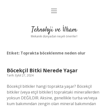
menüyü
Anasayfa
aç
Gizlilik Politikası
Teknoloji ve İlham
Yasal Uyarı
Mekanik dünyadan neşeli öneriler!
Hakkımızda
Etiket:
Toprakta böceklenme neden olur
Böcekçil Bitki Nerede Yaşar
Tarih: Eylül 27, 2024
Böcekçil bitkiler hangi toprakta yaşar? Böcekçil
bitkiler (veya etçil bitkiler) topraktaki minerallerden
yoksun DEĞİLDİR. Aksine, genellikle turba ve/veya
kum bakımından zengin olan mineral bakımından