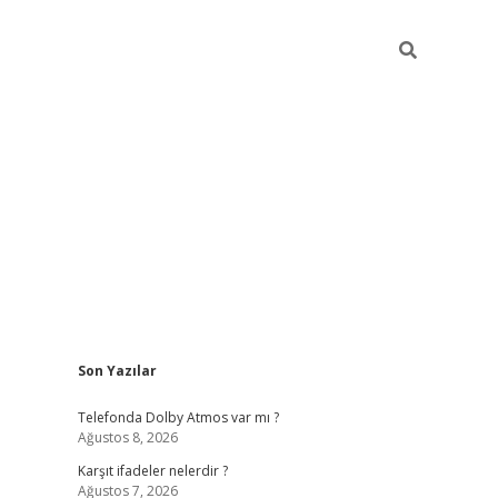
Sidebar
Son Yazılar
ilbet
Telefonda Dolby Atmos var mı ?
Ağustos 8, 2026
Karşıt ifadeler nelerdir ?
Ağustos 7, 2026