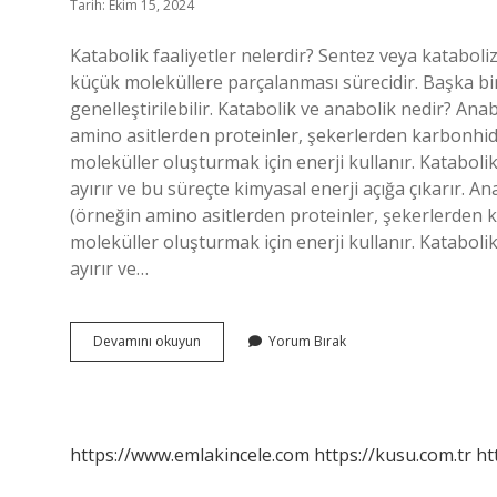
Tarih: Ekim 15, 2024
Katabolik faaliyetler nelerdir? Sentez veya katabol
küçük moleküllere parçalanması sürecidir. Başka bir
genelleştirilebilir. Katabolik ve anabolik nedir? An
amino asitlerden proteinler, şekerlerden karbonhidr
moleküller oluşturmak için enerji kullanır. Kataboli
ayırır ve bu süreçte kimyasal enerji açığa çıkarır. A
(örneğin amino asitlerden proteinler, şekerlerden k
moleküller oluşturmak için enerji kullanır. Kataboli
ayırır ve…
Anabolik
Devamını okuyun
Yorum Bırak
Ve
Katabolik
Faaliyetler
Nelerdir
https://www.emlakincele.com
https://kusu.com.tr
ht