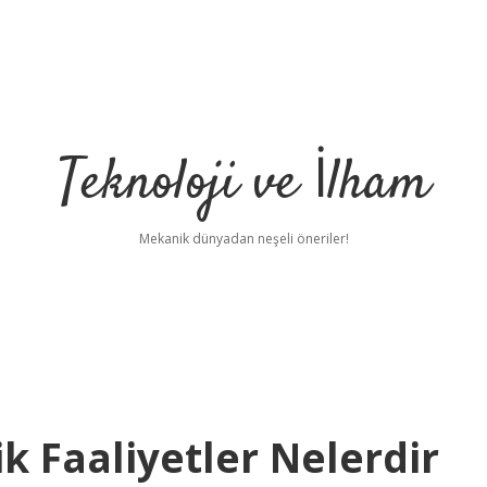
Teknoloji ve İlham
Mekanik dünyadan neşeli öneriler!
k Faaliyetler Nelerdir