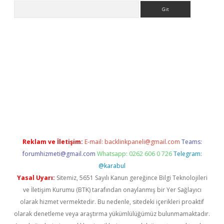
Arama
lbet
Reklam ve İletişim:
E-mail:
backlinkpaneli@gmail.com
Teams:
forumhizmeti@gmail.com
Whatsapp: 0262 606 0 726
Telegram:
@karabul
Yasal Uyarı:
Sitemiz, 5651 Sayılı Kanun gereğince Bilgi Teknolojileri
ve İletişim Kurumu (BTK) tarafından onaylanmış bir Yer Sağlayıcı
olarak hizmet vermektedir. Bu nedenle, sitedeki içerikleri proaktif
olarak denetleme veya araştırma yükümlülüğümüz bulunmamaktadır.