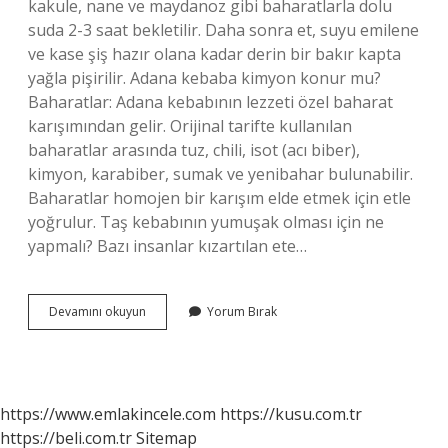
kakule, nane ve maydanoz gibi baharatlarla dolu
suda 2-3 saat bekletilir. Daha sonra et, suyu emilene
ve kase şiş hazır olana kadar derin bir bakır kapta
yağla pişirilir. Adana kebaba kimyon konur mu?
Baharatlar: Adana kebabının lezzeti özel baharat
karışımından gelir. Orijinal tarifte kullanılan
baharatlar arasında tuz, chili, isot (acı biber),
kimyon, karabiber, sumak ve yenibahar bulunabilir.
Baharatlar homojen bir karışım elde etmek için etle
yoğrulur. Taş kebabının yumuşak olması için ne
yapmalı? Bazı insanlar kızartılan ete…
Tas
Devamını okuyun
Yorum Bırak
Kebabına
Kimyon
Konur
Mu
https://www.emlakincele.com
https://kusu.com.tr
https://beli.com.tr
Sitemap