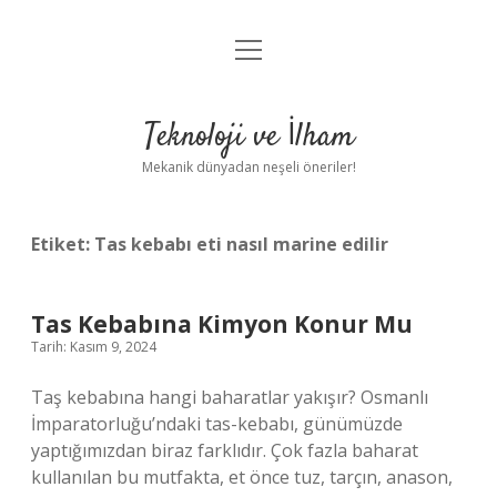
menüyü
Anasayfa
aç
Gizlilik Politikası
Teknoloji ve İlham
Yasal Uyarı
Mekanik dünyadan neşeli öneriler!
Hakkımızda
Etiket:
Tas kebabı eti nasıl marine edilir
Tas Kebabına Kimyon Konur Mu
Tarih: Kasım 9, 2024
Taş kebabına hangi baharatlar yakışır? Osmanlı
İmparatorluğu’ndaki tas-kebabı, günümüzde
yaptığımızdan biraz farklıdır. Çok fazla baharat
kullanılan bu mutfakta, et önce tuz, tarçın, anason,