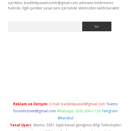
içerikleri,
backlinkpanelicomtr@gmail.com
adresine bildirmeniz
halinde, ilgili içerikler yasal süre içerisinde sitemizden kaldırılacaktır.
Arama
lbet
Reklam ve İletişim:
E-mail:
backlinkpaneli@gmail.com
Teams:
forumhizmeti@gmail.com
Whatsapp: 0262 606 0 726
Telegram:
@karabul
Yasal Uyarı:
Sitemiz, 5651 Sayılı Kanun gereğince Bilgi Teknolojileri