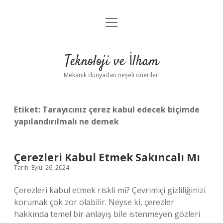
menüyü
Anasayfa
aç
Gizlilik Politikası
Teknoloji ve İlham
Yasal Uyarı
Mekanik dünyadan neşeli öneriler!
Hakkımızda
Etiket:
Tarayıcınız çerez kabul edecek biçimde
yapılandırılmalı ne demek
Çerezleri Kabul Etmek Sakıncalı Mı
Tarih: Eylül 26, 2024
Çerezleri kabul etmek riskli mi? Çevrimiçi gizliliğinizi
korumak çok zor olabilir. Neyse ki, çerezler
hakkında temel bir anlayış bile istenmeyen gözleri