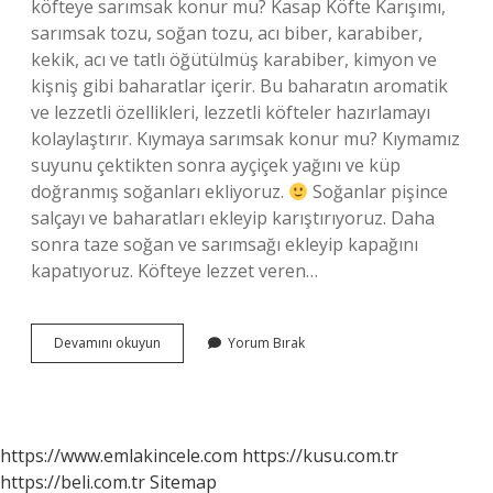
köfteye sarımsak konur mu? Kasap Köfte Karışımı,
sarımsak tozu, soğan tozu, acı biber, karabiber,
kekik, acı ve tatlı öğütülmüş karabiber, kimyon ve
kişniş gibi baharatlar içerir. Bu baharatın aromatik
ve lezzetli özellikleri, lezzetli köfteler hazırlamayı
kolaylaştırır. Kıymaya sarımsak konur mu? Kıymamız
suyunu çektikten sonra ayçiçek yağını ve küp
doğranmış soğanları ekliyoruz.
Soğanlar pişince
salçayı ve baharatları ekleyip karıştırıyoruz. Daha
sonra taze soğan ve sarımsağı ekleyip kapağını
kapatıyoruz. Köfteye lezzet veren…
Kuru
Devamını okuyun
Yorum Bırak
Köfteye
Sarımsak
Konur
Mu
https://www.emlakincele.com
https://kusu.com.tr
https://beli.com.tr
Sitemap