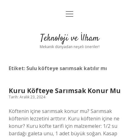
menüyü
Anasayfa
aç
Gizlilik Politikası
Teknoloji ve İlham
Yasal Uyarı
Mekanik dünyadan neşeli öneriler!
Hakkımızda
Etiket:
Sulu köfteye sarımsak katılır mı
Kuru Köfteye Sarımsak Konur Mu
Tarih: Aralık 23, 2024
Köftenin içine sarımsak konur mu? Sarımsak
köftenin lezzetini arttırır. Kuru köftenin içine ne
konur? Kuru köfte tarifi için malzemeler: 1/2 su
bardağı galeta unu, 1 adet büyük soğan. Kasap