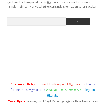
içerikleri,
backlinkpanelicomtr@gmail.com
adresine bildirmeniz
halinde, ilgili içerikler yasal süre içerisinde sitemizden kaldırılacaktır.
Arama
lbet
Reklam ve İletişim:
E-mail:
backlinkpaneli@gmail.com
Teams:
forumhizmeti@gmail.com
Whatsapp: 0262 606 0 726
Telegram:
@karabul
Yasal Uyarı:
Sitemiz, 5651 Sayılı Kanun gereğince Bilgi Teknolojileri