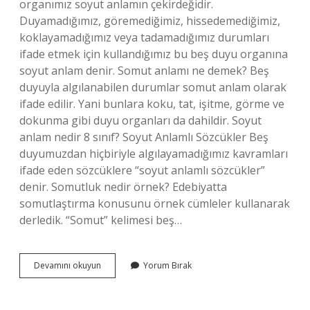
organımız soyut anlamın çekirdeğidir.
Duyamadığımız, göremediğimiz, hissedemediğimiz,
koklayamadığımız veya tadamadığımız durumları
ifade etmek için kullandığımız bu beş duyu organına
soyut anlam denir. Somut anlamı ne demek? Beş
duyuyla algılanabilen durumlar somut anlam olarak
ifade edilir. Yani bunlara koku, tat, işitme, görme ve
dokunma gibi duyu organları da dahildir. Soyut
anlam nedir 8 sınıf? Soyut Anlamlı Sözcükler Beş
duyumuzdan hiçbiriyle algılayamadığımız kavramları
ifade eden sözcüklere “soyut anlamlı sözcükler”
denir. Somutluk nedir örnek? Edebiyatta
somutlaştırma konusunu örnek cümleler kullanarak
derledik. “Somut” kelimesi beş…
Soyut
Devamını okuyun
Yorum Bırak
Anlam
Ne
Demek