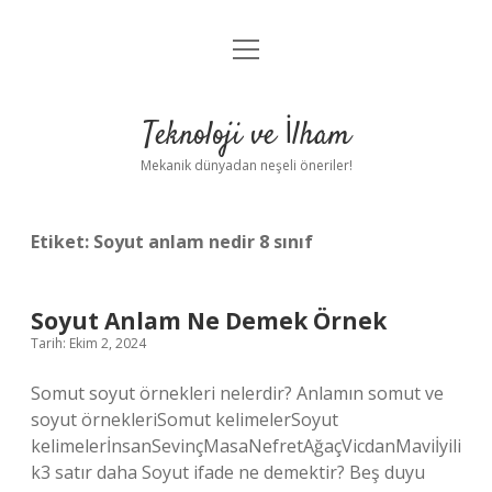
menüyü
Anasayfa
aç
Gizlilik Politikası
Teknoloji ve İlham
Yasal Uyarı
Mekanik dünyadan neşeli öneriler!
Hakkımızda
Etiket:
Soyut anlam nedir 8 sınıf
Soyut Anlam Ne Demek Örnek
Tarih: Ekim 2, 2024
Somut soyut örnekleri nelerdir? Anlamın somut ve
soyut örnekleriSomut kelimelerSoyut
kelimelerİnsanSevinçMasaNefretAğaçVicdanMaviİyili
k3 satır daha Soyut ifade ne demektir? Beş duyu