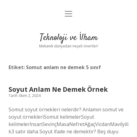
menüyü
Anasayfa
aç
Gizlilik Politikası
Teknoloji ve İlham
Yasal Uyarı
Mekanik dünyadan neşeli öneriler!
Hakkımızda
Etiket:
Somut anlam ne demek 5 sınıf
Soyut Anlam Ne Demek Örnek
Tarih: Ekim 2, 2024
Somut soyut örnekleri nelerdir? Anlamın somut ve
soyut örnekleriSomut kelimelerSoyut
kelimelerİnsanSevinçMasaNefretAğaçVicdanMaviİyili
k3 satır daha Soyut ifade ne demektir? Beş duyu