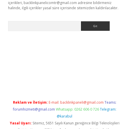
içerikleri,
backlinkpanelicomtr@gmail.com
adresine bildirmeniz
halinde, ilgili içerikler yasal süre içerisinde sitemizden kaldırılacaktır.
Arama
lbet
Reklam ve İletişim:
E-mail:
backlinkpaneli@gmail.com
Teams:
forumhizmeti@gmail.com
Whatsapp: 0262 606 0 726
Telegram:
@karabul
Yasal Uyarı:
Sitemiz, 5651 Sayılı Kanun gereğince Bilgi Teknolojileri