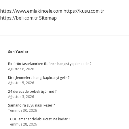
Örnek
https://www.emlakincele.com
https://kusu.com.tr
https://beli.com.tr
Sitemap
Sidebar
Son Yazılar
Bir ürün tasarlanırken ilk önce hangisi yapılmalıdır ?
Ağustos 6, 2026
Kireçlenmelere hangi kaplıca iyi gelir ?
Ağustos 5, 2026
24 derecede bebek üşür mü ?
Ağustos 3, 2026
Şamandıra suyu nasıl keser ?
Temmuz 30, 2026
TCDD emanet dolabı ücreti ne kadar ?
Temmuz 28, 2026