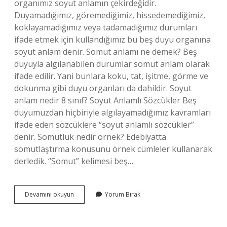
organımız soyut anlamın çekirdeğidir.
Duyamadığımız, göremediğimiz, hissedemediğimiz,
koklayamadığımız veya tadamadığımız durumları
ifade etmek için kullandığımız bu beş duyu organına
soyut anlam denir. Somut anlamı ne demek? Beş
duyuyla algılanabilen durumlar somut anlam olarak
ifade edilir. Yani bunlara koku, tat, işitme, görme ve
dokunma gibi duyu organları da dahildir. Soyut
anlam nedir 8 sınıf? Soyut Anlamlı Sözcükler Beş
duyumuzdan hiçbiriyle algılayamadığımız kavramları
ifade eden sözcüklere “soyut anlamlı sözcükler”
denir. Somutluk nedir örnek? Edebiyatta
somutlaştırma konusunu örnek cümleler kullanarak
derledik. “Somut” kelimesi beş…
Soyut
Devamını okuyun
Yorum Bırak
Anlam
Ne
Demek