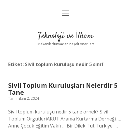
menüyü
Anasayfa
aç
Gizlilik Politikası
Teknoloji ve İlham
Yasal Uyarı
Mekanik dünyadan neşeli öneriler!
Hakkımızda
Etiket:
Sivil toplum kuruluşu nedir 5 sınıf
Sivil Toplum Kuruluşları Nelerdir 5
Tane
Tarih: Ekim 2, 2024
Sivil toplum kuruluşu nedir 5 tane örnek? Sivil
Toplum ÖrgütleriAKUT Arama Kurtarma Derneği. …
Anne Çocuk Eğitim Vakfı … Bir Dilek Tut Türkiye. …