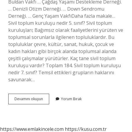
Buldan Vakfı … Çağdaş Yaşamı Destekleme Derneği.
… Denizli Otizm Derneği. … Down Sendromu
Derneği. … Genç Yaşam VakfıDaha fazla makale…
Sivil toplum kuruluşu nedir 5. sınıf? Sivil toplum
kuruluşları; Bağımsız olarak faaliyetlerini yürüten ve
toplumsal sorunlarla ilgilenen topluluklardır. Bu
topluluklar çevre, kültür, sanat, hukuk, çocuk ve
kadın hakları gibi birçok alanda toplumsal alanda
çeşitli çalışmalar yürütürler. Kaç tane sivil toplum
kuruluşu vardır? Toplam 184. Sivil toplum kuruluşu
nedir 7. sınıf? Temsil ettikleri grupların haklarını
savunarak…
Sivil
Devamını okuyun
Yorum Bırak
Toplum
Kuruluşları
Nelerdir
5
Tane
https://www.emlakincele.com
https://kusu.com.tr