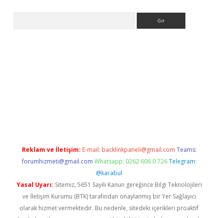
Arama
lbet
Reklam ve İletişim:
E-mail:
backlinkpaneli@gmail.com
Teams:
forumhizmeti@gmail.com
Whatsapp: 0262 606 0 726
Telegram:
@karabul
Yasal Uyarı:
Sitemiz, 5651 Sayılı Kanun gereğince Bilgi Teknolojileri
ve İletişim Kurumu (BTK) tarafından onaylanmış bir Yer Sağlayıcı
olarak hizmet vermektedir. Bu nedenle, sitedeki içerikleri proaktif