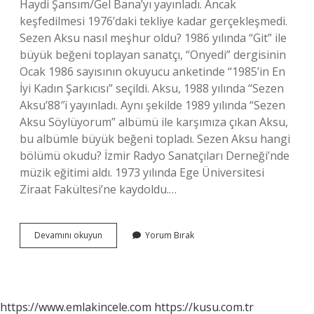
Haydi Şansım/Gel Bana’yı yayınladı. Ancak
keşfedilmesi 1976’daki tekliye kadar gerçekleşmedi.
Sezen Aksu nasıl meşhur oldu? 1986 yılında “Git” ile
büyük beğeni toplayan sanatçı, “Onyedi” dergisinin
Ocak 1986 sayısının okuyucu anketinde “1985’in En
İyi Kadın Şarkıcısı” seçildi. Aksu, 1988 yılında “Sezen
Aksu’88″i yayınladı. Aynı şekilde 1989 yılında “Sezen
Aksu Söylüyorum” albümü ile karşımıza çıkan Aksu,
bu albümle büyük beğeni topladı. Sezen Aksu hangi
bölümü okudu? İzmir Radyo Sanatçıları Derneği’nde
müzik eğitimi aldı. 1973 yılında Ege Üniversitesi
Ziraat Fakültesi’ne kaydoldu.…
Sezen
Devamını okuyun
Yorum Bırak
Aksu
Kaç
Yaşında
Şarkı
Söylemeye
https://www.emlakincele.com
https://kusu.com.tr
Başladı