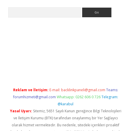
Arama
lbet
Reklam ve İletişim:
E-mail:
backlinkpaneli@gmail.com
Teams:
forumhizmeti@gmail.com
Whatsapp: 0262 606 0 726
Telegram:
@karabul
Yasal Uyarı:
Sitemiz, 5651 Sayılı Kanun gereğince Bilgi Teknolojileri
ve İletişim Kurumu (BTK) tarafından onaylanmış bir Yer Sağlayıcı
olarak hizmet vermektedir. Bu nedenle, sitedeki içerikleri proaktif