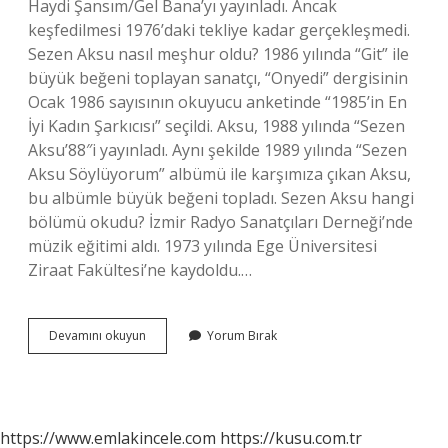
Haydi Şansım/Gel Bana’yı yayınladı. Ancak
keşfedilmesi 1976’daki tekliye kadar gerçekleşmedi.
Sezen Aksu nasıl meşhur oldu? 1986 yılında “Git” ile
büyük beğeni toplayan sanatçı, “Onyedi” dergisinin
Ocak 1986 sayısının okuyucu anketinde “1985’in En
İyi Kadın Şarkıcısı” seçildi. Aksu, 1988 yılında “Sezen
Aksu’88″i yayınladı. Aynı şekilde 1989 yılında “Sezen
Aksu Söylüyorum” albümü ile karşımıza çıkan Aksu,
bu albümle büyük beğeni topladı. Sezen Aksu hangi
bölümü okudu? İzmir Radyo Sanatçıları Derneği’nde
müzik eğitimi aldı. 1973 yılında Ege Üniversitesi
Ziraat Fakültesi’ne kaydoldu.…
Sezen
Devamını okuyun
Yorum Bırak
Aksu
Kaç
Yaşında
Şarkı
Söylemeye
https://www.emlakincele.com
https://kusu.com.tr
Başladı