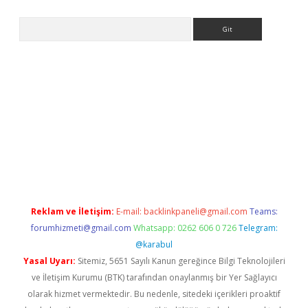
Arama
lbet
Reklam ve İletişim:
E-mail:
backlinkpaneli@gmail.com
Teams:
forumhizmeti@gmail.com
Whatsapp: 0262 606 0 726
Telegram:
@karabul
Yasal Uyarı:
Sitemiz, 5651 Sayılı Kanun gereğince Bilgi Teknolojileri
ve İletişim Kurumu (BTK) tarafından onaylanmış bir Yer Sağlayıcı
olarak hizmet vermektedir. Bu nedenle, sitedeki içerikleri proaktif