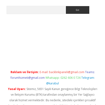
Arama
bet
Reklam ve İletişim:
E-mail:
backlinkpaneli@gmail.com
Teams:
forumhizmeti@gmail.com
Whatsapp: 0262 606 0 726
Telegram:
@karabul
Yasal Uyarı:
Sitemiz, 5651 Sayılı Kanun gereğince Bilgi Teknolojileri
ve İletişim Kurumu (BTK) tarafından onaylanmış bir Yer Sağlayıcı
olarak hizmet vermektedir. Bu nedenle, sitedeki içerikleri proaktif