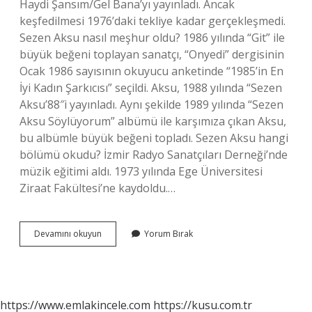
Haydi Şansım/Gel Bana’yı yayınladı. Ancak
keşfedilmesi 1976’daki tekliye kadar gerçekleşmedi.
Sezen Aksu nasıl meşhur oldu? 1986 yılında “Git” ile
büyük beğeni toplayan sanatçı, “Onyedi” dergisinin
Ocak 1986 sayısının okuyucu anketinde “1985’in En
İyi Kadın Şarkıcısı” seçildi. Aksu, 1988 yılında “Sezen
Aksu’88″i yayınladı. Aynı şekilde 1989 yılında “Sezen
Aksu Söylüyorum” albümü ile karşımıza çıkan Aksu,
bu albümle büyük beğeni topladı. Sezen Aksu hangi
bölümü okudu? İzmir Radyo Sanatçıları Derneği’nde
müzik eğitimi aldı. 1973 yılında Ege Üniversitesi
Ziraat Fakültesi’ne kaydoldu.…
Sezen
Devamını okuyun
Yorum Bırak
Aksu
Kaç
Yaşında
Şarkı
Söylemeye
https://www.emlakincele.com
https://kusu.com.tr
Başladı